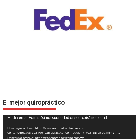
El mejor quiropráctico
Reproductor
Media error: Format(s) not supported or source(s) not found
de
Descargar archivo: https://cadenaradialtricolor.com/wp-
vídeo
content/uploads/2024/06/Quiropractico_con_audio_y_voz_SD-360p.mp4?_=1
Descargar archivo: https://cadenaradialtricolor.com/wp-