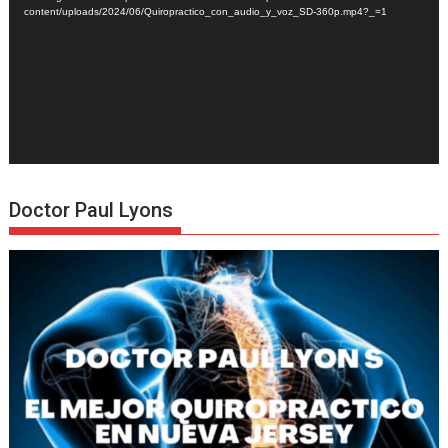
content/uploads/2024/06/Quiropractico_con_audio_y_voz_SD-360p.mp4?_=1
Doctor Paul Lyons