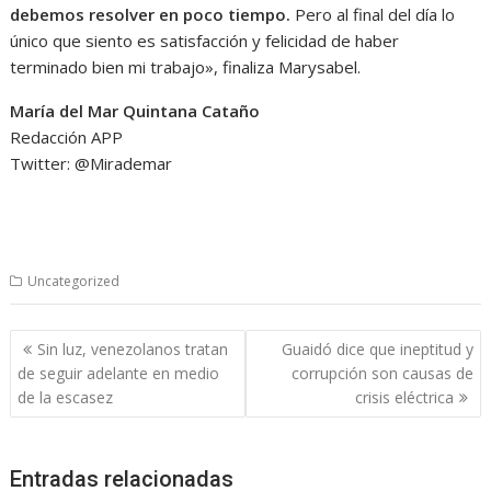
debemos resolver en poco tiempo.
Pero al final del día lo
único que siento es satisfacción y felicidad de haber
terminado bien mi trabajo», finaliza Marysabel.
María del Mar Quintana Cataño
Redacción APP
Twitter: @Mirademar
Uncategorized
Navegación
Sin luz, venezolanos tratan
Guaidó dice que ineptitud y
de
de seguir adelante en medio
corrupción son causas de
entradas
de la escasez
crisis eléctrica
Entradas relacionadas