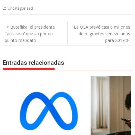
Uncategorized
Navegación
Buteflika, el presidente
La OEA prevé casi 6 millones
de
‘fantasma’ que va por un
de migrantes venezolanos
entradas
quinto mandato
para 2019
Entradas relacionadas