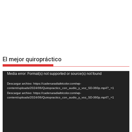
El mejor quiropráctico
Reproductor
Media error: Format(s) not supported or source(s) not found
de
Descargar archivo: https://cadenaradialtricolor.com/wp-
vídeo
content/uploads/2024/06/Quiropractico_con_audio_y_voz_SD-360p.mp4?_=1
Descargar archivo: https://cadenaradialtricolor.com/wp-
content/uploads/2024/06/Quiropractico_con_audio_y_voz_SD-360p.mp4?_=1