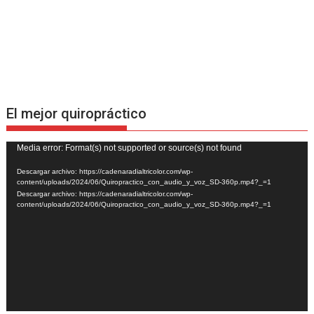
El mejor quiropráctico
Reproductor
Media error: Format(s) not supported or source(s) not found
de
Descargar archivo: https://cadenaradialtricolor.com/wp-
vídeo
content/uploads/2024/06/Quiropractico_con_audio_y_voz_SD-360p.mp4?_=1
Descargar archivo: https://cadenaradialtricolor.com/wp-
content/uploads/2024/06/Quiropractico_con_audio_y_voz_SD-360p.mp4?_=1