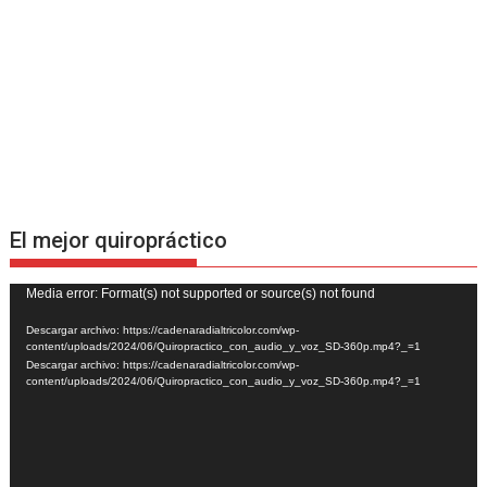
El mejor quiropráctico
Reproductor
Media error: Format(s) not supported or source(s) not found
de
Descargar archivo: https://cadenaradialtricolor.com/wp-
vídeo
content/uploads/2024/06/Quiropractico_con_audio_y_voz_SD-360p.mp4?_=1
Descargar archivo: https://cadenaradialtricolor.com/wp-
content/uploads/2024/06/Quiropractico_con_audio_y_voz_SD-360p.mp4?_=1