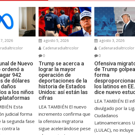
7, 2026
agosto 5, 2026
agosto 3, 2026
adialtricolor
Cadenaradialtricolor
Cadenaradialtricolor
0
0
bunal de Nuevo
Trump se acerca a
Ofensiva migrat
 ordenó a
lograr la mayor
de Trump golpea
agar 942
operación de
forma
es de dólares
deportaciones de la
desproporciona
s daños
historia de Estados
los latinos en EE.
os a los niños
Unidos: así están las
dice nuevo estu
 plataformas
cifras
LEA TAMBIÉN El in
MBIÉN Esta
LEA TAMBIÉN El nuevo
divulgado por la Li
ón judicial forma
incremento confirma que
Ciudadanos
e la segunda fase
la ofensiva migratoria
Latinoamericanos 
o contra la
sigue acelerándose pese
(LULAC), no incluye