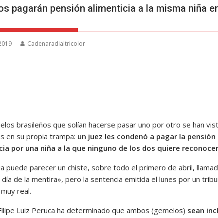
s pagarán pensión alimenticia a la misma niña e
 2019
Cadenaradialtricolor
los brasileños que solían hacerse pasar uno por otro se han vis
s en su propia trampa:
un juez les condenó a pagar la pensión
cia por una niña a la que ninguno de los dos quiere reconocer
ia puede parecer un chiste, sobre todo el primero de abril, llama
l día de la mentira», pero la sentencia emitida el lunes por un trib
 muy real.
 Filipe Luiz Peruca ha determinado que ambos (gemelos)
sean inc