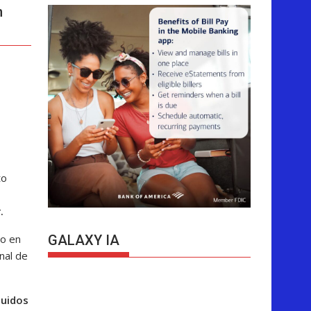
n
to
.
do en
GALAXY IA
unal de
luidos