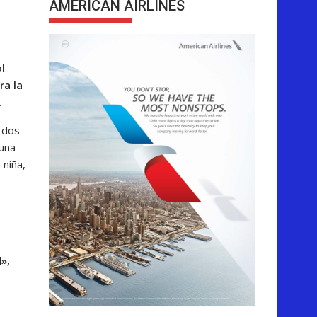
AMERICAN AIRLINES
l
ra la
.
s dos
 una
 niña,
»,