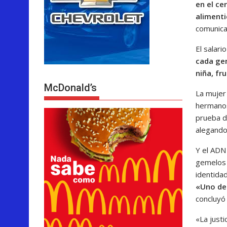
en el ce
alimenti
comunica
El salari
cada gem
niña, fr
McDonald’s
La mujer 
hermanos
prueba d
alegando
Y el ADN
gemelos 
identidad
«Uno de 
concluyó 
«La just