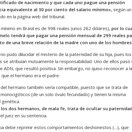
rtificado de nacimiento y que cada uno pague una pensión
cia equivalente al 30 por ciento del salario mínimo»,
según un
do en la página web del tribunal.
o mínimo en Brasil es de 998 reales (unos 262 dólares),
por lo cua
elo tendrá que pagar una pensión mensual de 299 reales pa
uto de una breve relación de la madre con uno de los hombres
no pudo dilucidar el misterio de la paternidad de su hija, pues lo
 se atribuían mutuamente la responsabilidad. Uno de ellos pasó
e ADN, que resultó positiva. Sin embargo, no quiso reconocer a la
 que el hermano era el padre.
 del hermano también sería compatible, puesto que se trata de
monocigóticos (de un solo óvulo fecundado) y tienen la misma
 genética.
los dos hermanos, de mala fe, trata de ocultar su paternidad
el juez en su sentencia.
icia debe reprimir estos comportamientos deshonestos (…), que