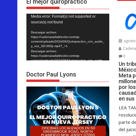
El mejor quiropráctico
Reproductor
Media error: Format(s) not supported or
source(s) not found
de
vídeo
Descargar archivo:
https://cadenaradialtricolor.com/wp-
agosto 
content/uploads/2024/06/Quiropractico_con_audio_
y_voz_SD-360p.mp4?_=1
Cadenar
Descargar archivo:
0
https://cadenaradialtricolor.com/wp-
content/uploads/2024/06/Quiropractico_con_audio_
Un tri
y_voz_SD-360p.mp4?_=1
México
Doctor Paul Lyons
Meta p
millon
por lo
causad
en sus
LEA TA
resoluci
parte d
del juici