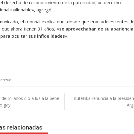
el derecho de reconocimiento de la paternidad, un derecho
ional inalienable», agregó.
municado, el tribunal explica que, desde que eran adolescentes, l
 que ahora tienen 31 años,
«se aprovechaban de su apariencia
 para ocultar sus infidelidades».
orized
gación
 de 61 años dio a luz a la bebé
Buteflika renuncia a la preside
jo gay
Arg
das
as relacionadas