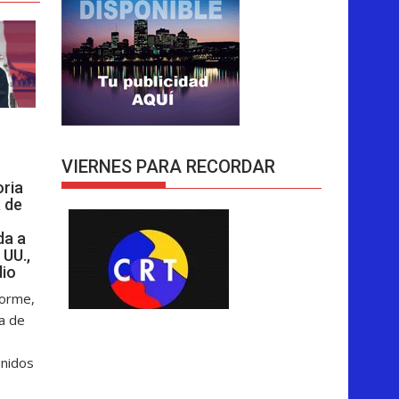
VIERNES PARA RECORDAR
oria
 de
da a
 UU.,
dio
forme,
ga de
Unidos