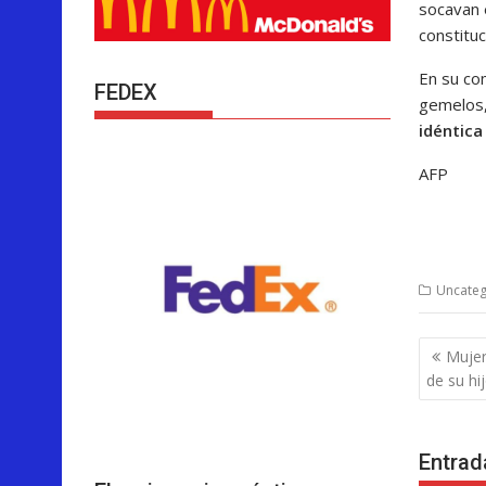
socavan 
constituc
En su co
FEDEX
gemelos,
idéntica
AFP
Uncateg
Nave
Mujer
de
de su hi
entra
Entrad