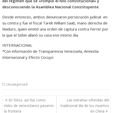
del régimen que se «rompió el hilo constitucional» y
desconociendo la Asamblea Nacional Constituyente.
Desde entonces, ambos denunciaron persecución judicial en
su contra y fue el fiscal Tarek William Saab, mano derecha de
Maduro, quien emitió una orden de captura contra Ferrer por
la que el Sebin allanó su casa ese mismo día.
INTERNACIONAL
*Con información de Transparencia Venezuela, Amnistía
Internacional y Efecto Cocuyo
Uncategorized
Navegación
En fotos: así fue como
Las extrañas ofrendas del
de
miles de venezolanos pasaron
tradicional día de los muertos
entradas
la frontera
en China