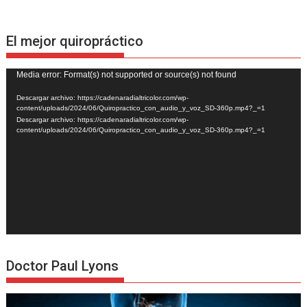
El mejor quiropráctico
Reproductor
Media error: Format(s) not supported or source(s) not found
de
Descargar archivo: https://cadenaradialtricolor.com/wp-
vídeo
content/uploads/2024/06/Quiropractico_con_audio_y_voz_SD-360p.mp4?_=1
Descargar archivo: https://cadenaradialtricolor.com/wp-
content/uploads/2024/06/Quiropractico_con_audio_y_voz_SD-360p.mp4?_=1
Doctor Paul Lyons