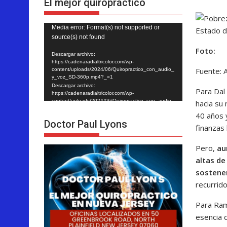
El mejor quiropráctico
Reproductor
Media error: Format(s) not supported or
Estado de
source(s) not found
de
Foto:
vídeo
Descargar archivo:
https://cadenaradialtricolor.com/wp-
Fuente: A
content/uploads/2024/06/Quiropractico_con_audio_
y_voz_SD-360p.mp4?_=1
Descargar archivo:
Para Dal 
https://cadenaradialtricolor.com/wp-
content/uploads/2024/06/Quiropractico_con_audio_
hacia su
y_voz_SD-360p.mp4?_=1
40 años y
Doctor Paul Lyons
finanzas 
Pero,
au
altas de
sostene
recurrido
Para Ram
esencia d