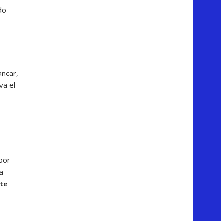
do
ancar,
va el
 por
la
nte