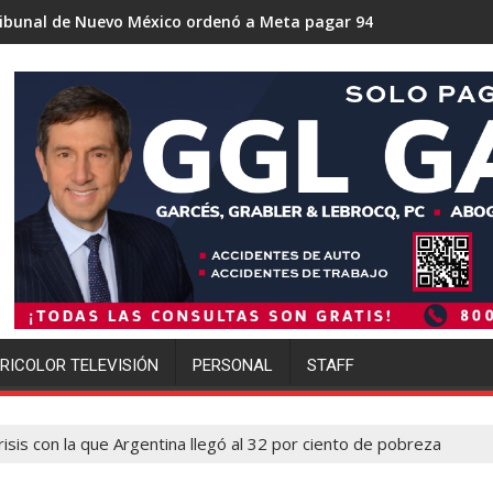
co ordenó a Meta pagar 942 millones de dólares por los daños 
Trump se acerca a lograr la mayor
RICOLOR TELEVISIÓN
PERSONAL
STAFF
risis con la que Argentina llegó al 32 por ciento de pobreza