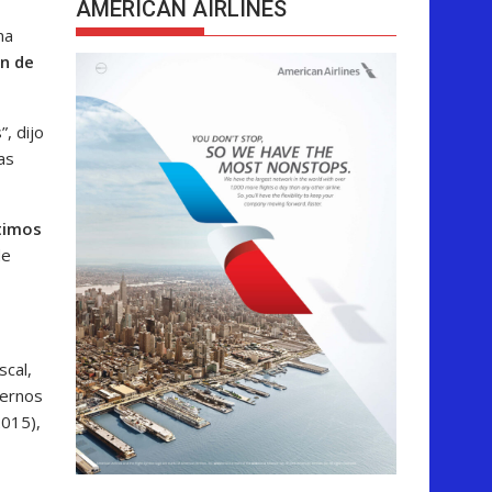
AMERICAN AIRLINES
na
an de
, dijo
as
ltimos
de
scal,
iernos
2015),