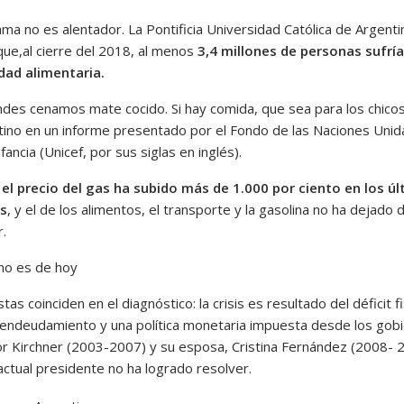
ma no es alentador. La Pontificia Universidad Católica de Argenti
que,al cierre del 2018, al menos
3,4 millones de personas sufrí
dad alimentaria.
ndes cenamos mate cocido. Si hay comida, que sea para los chicos”
tino en un informe presentado por el Fondo de las Naciones Unid
nfancia (Unicef, por sus siglas en inglés).
,
el precio del gas ha subido más de 1.000 por ciento en los ú
os
, y el de los alimentos, el transporte y la gasolina no ha dejado 
.
 no es de hoy
stas coinciden en el diagnóstico: la crisis es resultado del déficit fi
endeudamiento y una política monetaria impuesta desde los gob
r Kirchner (2003-2007) y su esposa, Cristina Fernández (2008- 
actual presidente no ha logrado resolver.