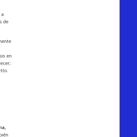
 a
es de
amente
sis en
ecer;
tto.
na,
bién