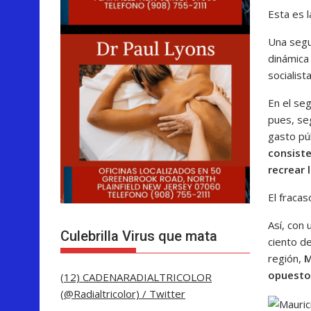
Esta es l
Una segu
dinámica
socialist
En el seg
pues, se
gasto pú
consiste
recrear 
El fracas
Así, con 
Culebrilla Virus que mata
ciento de
región,
M
opuesto.
(12) CADENARADIALTRICOLOR
(@Radialtricolor) / Twitter