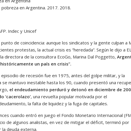
e pobreza en Argentina. 2017. 2018.
FP. Indec y Unicef
punto de coincidencia: aunque los sindicatos y la gente culpan a 
cientes protestas, la actual crisis es “heredada”. Según le dijo a E
a directora de la consultora EcoGo, Marina Dal Poggetto,
Argen
“históricamente un país en crisis”.
 episodio de recesión fue en 1975, antes del golpe militar, y la
 se mantuvo inestable hasta los 90, cuando presentó una recupe
argo,
el endeudamiento perduró y detonó en diciembre de 20
do ‘cacerolazo’
, una revuelta popular motivada por el
udamiento, la falta de liquidez y la fuga de capitales.
nces cuando entró en juego el Fondo Monetario Internacional (FM
icio de algunos analistas, en vez de mitigar el déficit, terminó por
 la deuda externa.