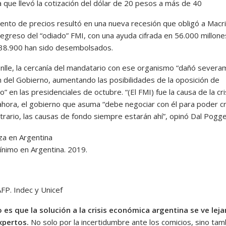
 que llevó la cotización del dólar de 20 pesos a más de 40
mento de precios resultó en una nueva recesión que obligó a Macri
 regreso del “odiado” FMI, con una ayuda cifrada en 56.000 millon
 38.900 han sido desembolsados.
nlle, la cercanía del mandatario con ese organismo “dañó sever
n del Gobierno, aumentando las posibilidades de la oposición de
o” en las presidenciales de octubre. “(El FMI) fue la causa de la cri
ahora, el gobierno que asuma “debe negociar con él para poder cr
trario, las causas de fondo siempre estarán ahí”, opinó Dal Pogge
mínimo en Argentina. 2019.
FP. Indec y Unicef
o es que la solución a la crisis económica argentina se ve leja
xpertos.
No solo por la incertidumbre ante los comicios, sino tam