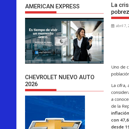
La cris
AMERICAN EXPRESS
pobre
abril 7,
Uno de ca
població
CHEVROLET NUEVO AUTO
2026
La cifra
consider
a conocer
de la Re
inflació
con 47,6
desde 1