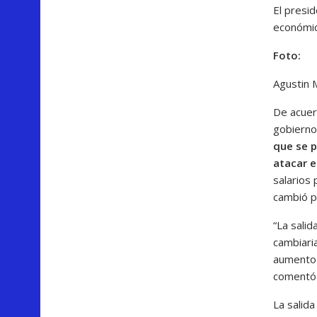
El presid
económic
Foto:
Agustin 
De acuerd
gobierno
que se p
atacar e
salarios 
cambió p
“La salid
cambiaria
aumento 
comentó S
La salida