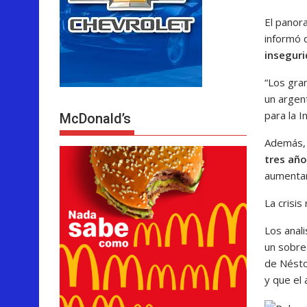
El panora
informó 
inseguri
“Los gra
un argen
para la I
McDonald’s
Además
tres añ
aumentar
La crisis
Los anali
un sobre
de Nésto
y que el 