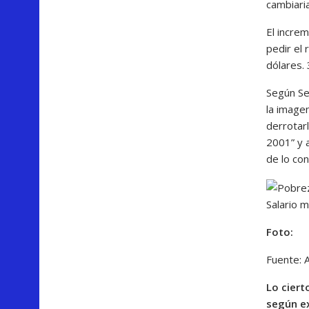
cambiaria
El incre
pedir el
dólares.
Según Se
la image
derrotarl
2001” y 
de lo con
Salario 
Foto:
Fuente: A
Lo ciert
según e