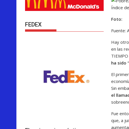
Índice d
Foto:
FEDEX
Fuente: A
Hay otro 
en las re
TIEMPO l
ha sido 
El primer
economía
Sin emb
el llama
sobreende
Fue ento
que, a ju
aumentar