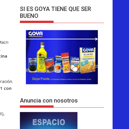
SI ES GOYA TIENE QUE SER
BUENO
Macri
L
tina
ración.
01 con
Anuncia con nosotros
I),