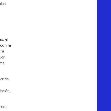
plan
s, el
con la
ara
cir
ama
orrida
lación,
rrida