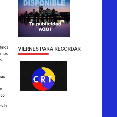
tinos
VIERNES PARA RECORDAR
timos
as
más
an
ico.
s la