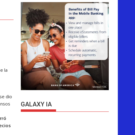
e la
se dio
ensos
GALAXY IA
rró
recios