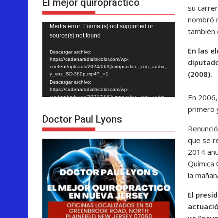
El mejor quiropráctico
su carrer
nombró m
Reproductor
Media error: Format(s) not supported or
también 
source(s) not found
de
En las e
vídeo
Descargar archivo:
https://cadenaradialtricolor.com/wp-
diputado
content/uploads/2024/06/Quiropractico_con_audio_
(2008).
y_voz_SD-360p.mp4?_=1
Descargar archivo:
https://cadenaradialtricolor.com/wp-
En 2006,
content/uploads/2024/06/Quiropractico_con_audio_
y_voz_SD-360p.mp4?_=1
primero y
Doctor Paul Lyons
Renunció
que se r
2014 anu
Química O
la mañan
El presi
actuació
ya “ocup