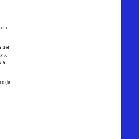
:
o lo
 del
cas,
o a
s (la