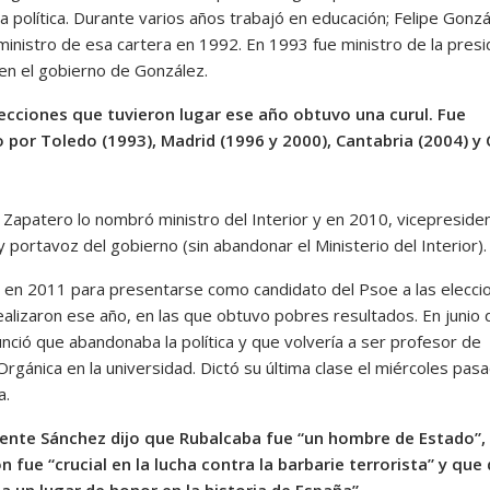
a política. Durante varios años trabajó en educación; Felipe Gonzá
inistro de esa cartera en 1992. En 1993 fue ministro de la presi
en el gobierno de González.
lecciones que tuvieron lugar ese año obtuvo una curul. Fue
 por Toledo (1993), Madrid (1996 y 2000), Cantabria (2004) y 
 Zapatero lo nombró ministro del Interior y en 2010, vicepreside
 portavoz del gobierno (sin abandonar el Ministerio del Interior).
 en 2011 para presentarse como candidato del Psoe a las elecci
ealizaron ese año, en las que obtuvo pobres resultados. En junio 
nció que abandonaba la política y que volvería a ser profesor de
rgánica en la universidad. Dictó su última clase el miércoles pas
a.
dente Sánchez dijo que Rubalcaba fue “un hombre de Estado”,
n fue “crucial en la lucha contra la barbarie terrorista” y que
a un lugar de honor en la historia de España”.