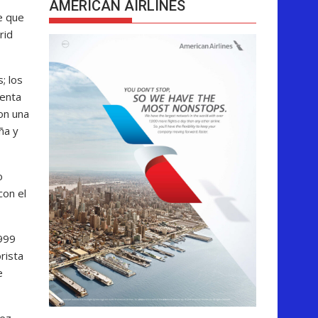
AMERICAN AIRLINES
e que
rid
; los
denta
on una
ña y
o
con el
1999
rista
e
uez