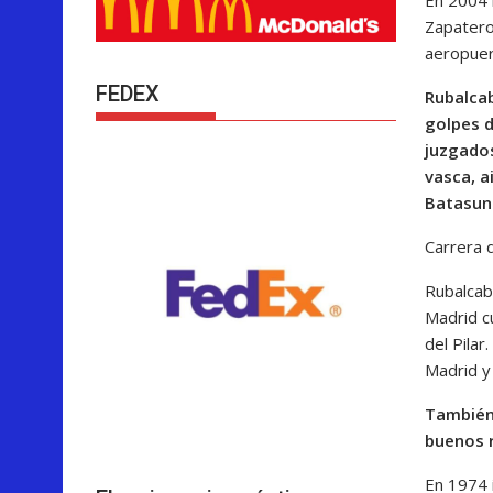
Zapatero
aeropuer
FEDEX
Rubalcab
golpes d
juzgados
vasca, a
Batasun
Carrera 
Rubalcaba
Madrid c
del Pila
Madrid y
También 
buenos 
En 1974 