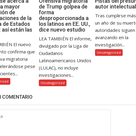
se acerca a
Ofensiva migratoria
Pistas del presu
 la mayor
de Trump golpea de
autor intelectual
ión de
forma
Tras cumplirse más
aciones de la
desproporcionada a
un año de su muerte
ia de Estados
los latinos en EE. UU.,
 así están las
dice nuevo estudio
autoridades siguen
avanzando en la
LEA TAMBIÉN El informe,
BIÉN El nuevo
investigación...
divulgado por la Liga de
nto confirma que
Ciudadanos
Uncategorized
iva migratoria
Latinoamericanos Unidos
celerándose pese
(LULAC), no incluye
cientes...
investigaciones...
rized
Uncategorized
N COMENTARIO