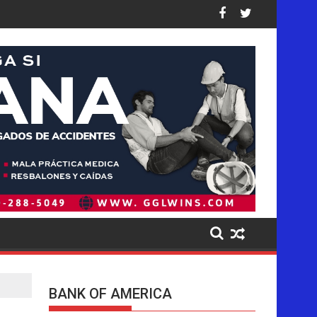
idos: así están las cifras
pea de forma desproporcionada a los latinos en EE. UU., dice 
Pistas del presunto autor intelectual
BANK OF AMERICA