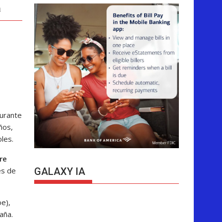
a
durante
ños,
les.
re
és de
GALAXY IA
e),
aña.