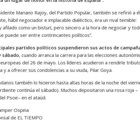
idente Mariano Rajoy, del Partido Popular, también se refirió a él
nte, hábil negociador e implacable dialéctico, era un rival temible:
 y afilado como un bisturí, pero sincero a la hora de negociar y tod
se puede ser entre contrincantes políticos”.
cipales partidos políticos suspendieron sus actos de campaña
y sábado
, cuando arranca la carrera para las elecciones autonómi
 europeas del 26 de mayo. Los líderes acudieron a rendirle tribut
 y a ofrecer sus condolencias a su viuda, Pilar Goya.
danos también lo hicieron hasta altas horas de la noche del vierne
rdiente continúa el sábado). Muchos depositaron una rosa roja –
del Psoe– en el ataúd.
Samper Ospina
onsal de EL TIEMPO