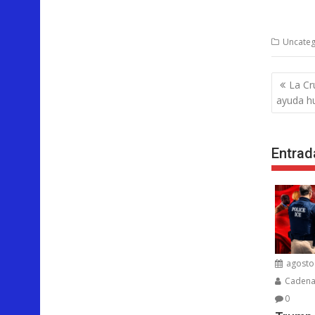
Uncateg
Nave
La Cr
de
ayuda h
entra
Entrad
agosto 
Cadenar
0