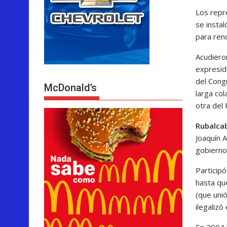
Los repr
se insta
para ren
Acudiero
expresid
del Cong
McDonald’s
larga col
otra del
Rubalcab
Joaquín A
gobierno
Particip
hasta qu
(que unió
ilegalizó
En 2004 