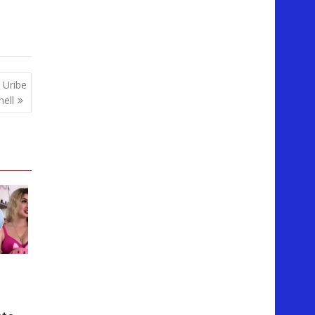
 Uribe
nell