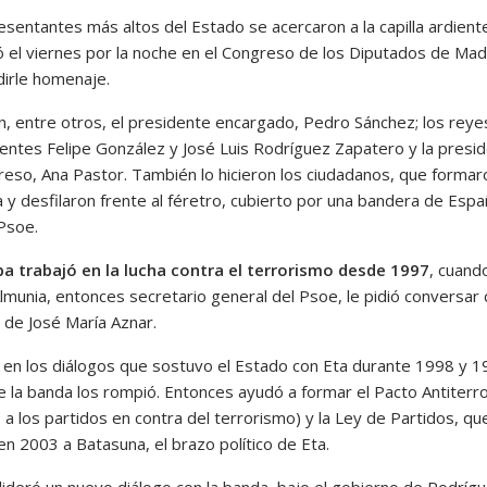
esentantes más altos del Estado se acercaron a la capilla ardient
ló el viernes por la noche en el Congreso de los Diputados de Mad
dirle homenaje.
n, entre otros, el presidente encargado, Pedro Sánchez; los reyes
entes Felipe González y José Luis Rodríguez Zapatero y la presi
reso, Ana Pastor. También lo hicieron los ciudadanos, que formar
a y desfilaron frente al féretro, cubierto por una bandera de Espa
 Psoe.
a trabajó en la lucha contra el terrorismo desde 1997
, cuand
lmunia, entonces secretario general del Psoe, le pidió conversar 
 de José María Aznar.
ó en los diálogos que sostuvo el Estado con Eta durante 1998 y 
e la banda los rompió. Entonces ayudó a formar el Pacto Antiterro
 a los partidos en contra del terrorismo) y la Ley de Partidos, qu
 en 2003 a Batasuna, el brazo político de Eta.
lideró un nuevo diálogo con la banda, bajo el gobierno de Rodríg