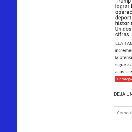
Trump 
lograr
operac
deport
histor
Unidos:
cifras
LEA TAM
increme
la ofens
sigue a
a las cre
Uncatego
DEJA U