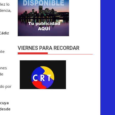
lez lo
dencia,
Cádiz
VIERNES PARA RECORDAR
nte
ones
de
ado por
 cuya
 desde