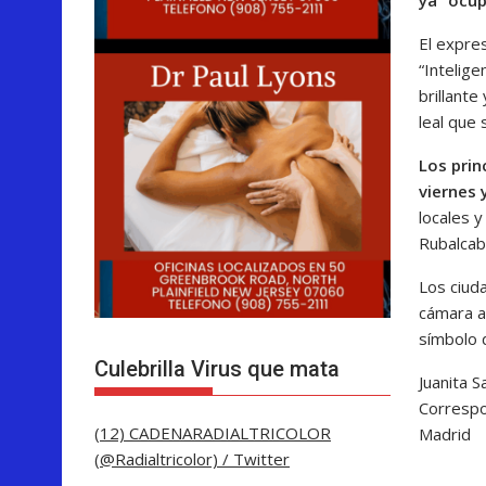
El expres
“Intelige
brillante
leal que 
Los prin
viernes 
locales y
Rubalcaba
Los ciuda
cámara a
símbolo 
Culebrilla Virus que mata
Juanita 
Corresp
(12) CADENARADIALTRICOLOR
Madrid
(@Radialtricolor) / Twitter