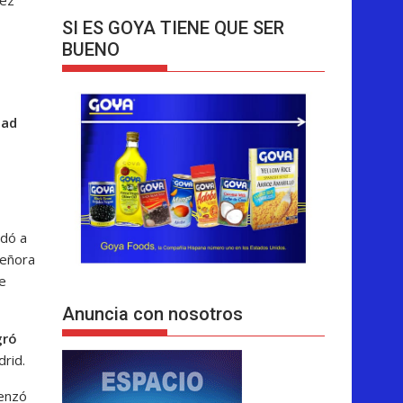
SI ES GOYA TIENE QUE SER
BUENO
dad
adó a
Señora
e
Anuncia con nosotros
gró
drid.
menzó