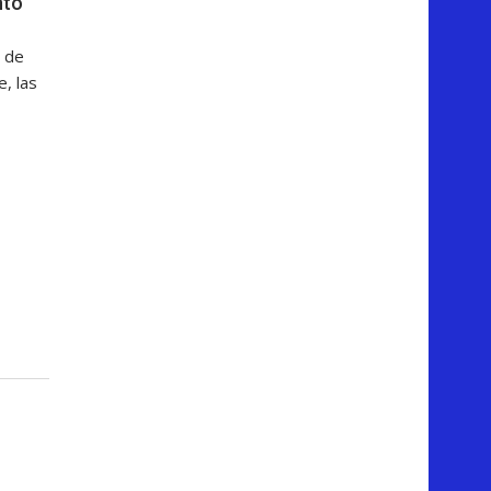
nto
 de
, las