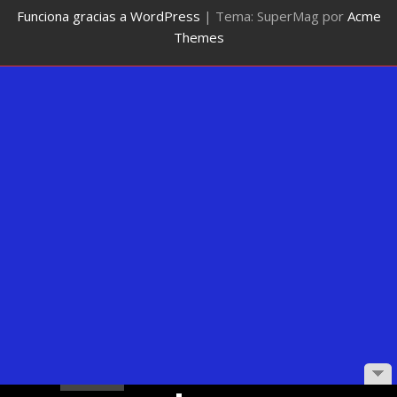
Funciona gracias a WordPress
|
Tema: SuperMag por
Acme
Themes