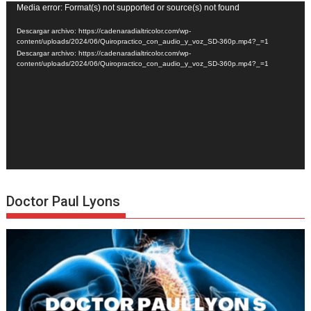
Reproductor
Media error: Format(s) not supported or source(s) not found
de
Descargar archivo: https://cadenaradialtricolor.com/wp-
vídeo
content/uploads/2024/06/Quiropractico_con_audio_y_voz_SD-360p.mp4?_=1
Descargar archivo: https://cadenaradialtricolor.com/wp-
content/uploads/2024/06/Quiropractico_con_audio_y_voz_SD-360p.mp4?_=1
Doctor Paul Lyons