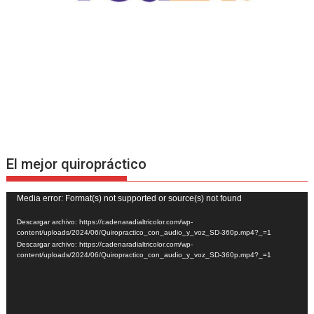
El mejor quiropráctico
Reproductor
Media error: Format(s) not supported or source(s) not found
de
Descargar archivo: https://cadenaradialtricolor.com/wp-
vídeo
content/uploads/2024/06/Quiropractico_con_audio_y_voz_SD-360p.mp4?_=1
Descargar archivo: https://cadenaradialtricolor.com/wp-
content/uploads/2024/06/Quiropractico_con_audio_y_voz_SD-360p.mp4?_=1