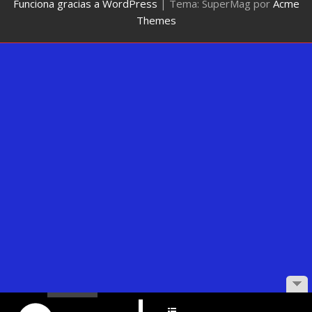
Funciona gracias a WordPress
|
Tema: SuperMag por
Acme
Themes