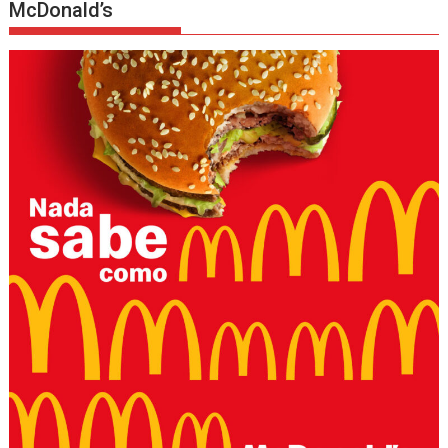
McDonald’s