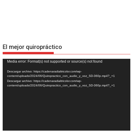
El mejor quiropráctico
Reproductor
Media error: Format(s) not supported or source(s) not found
de
Descargar archivo: https://cadenaradialtricolor.com/wp-
vídeo
content/uploads/2024/06/Quiropractico_con_audio_y_voz_SD-360p.mp4?_=1
Descargar archivo: https://cadenaradialtricolor.com/wp-
content/uploads/2024/06/Quiropractico_con_audio_y_voz_SD-360p.mp4?_=1