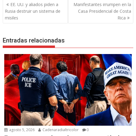
Navegación
EE. UU. y aliados piden a
Manifestantes irrumpen en la
de
Rusia destruir un sistema de
Casa Presidencial de Costa
entradas
misiles
Rica
Entradas relacionadas
agosto 5, 2026
Cadenaradialtricolor
0