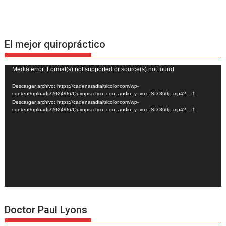
El mejor quiropráctico
Reproductor
Media error: Format(s) not supported or source(s) not found
de
Descargar archivo: https://cadenaradialtricolor.com/wp-
vídeo
content/uploads/2024/06/Quiropractico_con_audio_y_voz_SD-360p.mp4?_=1
Descargar archivo: https://cadenaradialtricolor.com/wp-
content/uploads/2024/06/Quiropractico_con_audio_y_voz_SD-360p.mp4?_=1
Doctor Paul Lyons