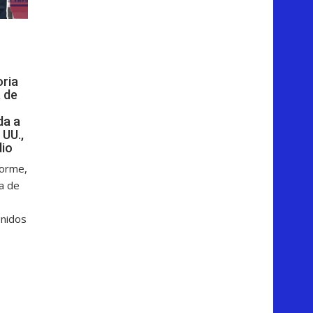
oria
 de
da a
 UU.,
dio
forme,
ga de
Unidos