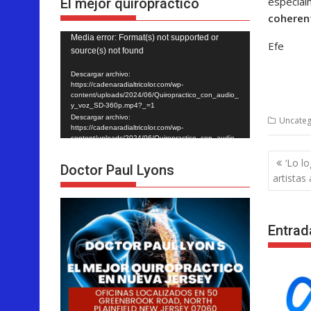
especial
El mejor quiropráctico
coherent
Reproductor
Media error: Format(s) not supported or
Efe
source(s) not found
de
vídeo
Descargar archivo:
https://cadenaradialtricolor.com/wp-
content/uploads/2024/06/Quiropractico_con_audio_
y_voz_SD-360p.mp4?_=1
Descargar archivo:
Uncateg
https://cadenaradialtricolor.com/wp-
content/uploads/2024/06/Quiropractico_con_audio_
y_voz_SD-360p.mp4?_=1
Nave
‘Lo l
Doctor Paul Lyons
de
artistas
entra
Entrad