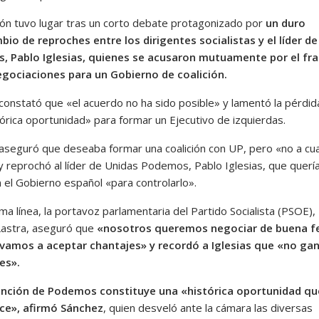
ión tuvo lugar tras un corto debate protagonizado por
un duro
bio de reproches entre los dirigentes socialistas y el líder de
, Pablo Iglesias, quienes se acusaron mutuamente por el fr
egociaciones para un Gobierno de coalición.
constató que «el acuerdo no ha sido posible» y lamentó la pérdid
tórica oportunidad» para formar un Ejecutivo de izquierdas.
aseguró que deseaba formar una coalición con UP, pero «no a cua
 y reprochó al líder de Unidas Podemos, Pablo Iglesias, que querí
n el Gobierno español «para controlarlo».
ma línea, la portavoz parlamentaria del Partido Socialista (PSOE),
Lastra, aseguró que
«nosotros queremos negociar de buena fe
vamos a aceptar chantajes» y recordó a Iglesias que «no gan
es».
ención de Podemos constituye una «histórica oportunidad qu
ce», afirmó Sánchez
, quien desveló ante la cámara las diversas