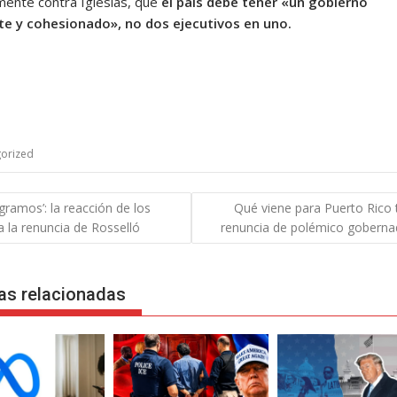
mente contra Iglesias, que
el país debe tener «un gobierno
e y cohesionado», no dos ejecutivos en uno.
orized
gación
ogramos’: la reacción de los
Qué viene para Puerto Rico t
 a la renuncia de Rosselló
renuncia de polémico goberna
das
as relacionadas