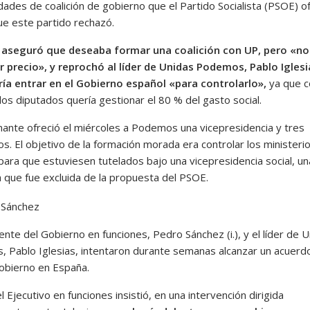
dades de coalición de gobierno que el Partido Socialista (PSOE) o
ue este partido rechazó.
 aseguró que deseaba formar una coalición con UP, pero «no
r precio», y reprochó al líder de Unidas Podemos, Pablo Iglesi
ía entrar en el Gobierno español «para controlarlo»,
ya que c
os diputados quería gestionar el 80 % del gasto social.
nante ofreció el miércoles a Podemos una vicepresidencia y tres
os. El objetivo de la formación morada era controlar los ministeri
para que estuviesen tutelados bajo una vicepresidencia social, un
a que fue excluida de la propuesta del PSOE.
ente del Gobierno en funciones, Pedro Sánchez (i.), y el líder de 
 Pablo Iglesias, intentaron durante semanas alcanzar un acuerd
obierno en España.
el Ejecutivo en funciones insistió, en una intervención dirigida