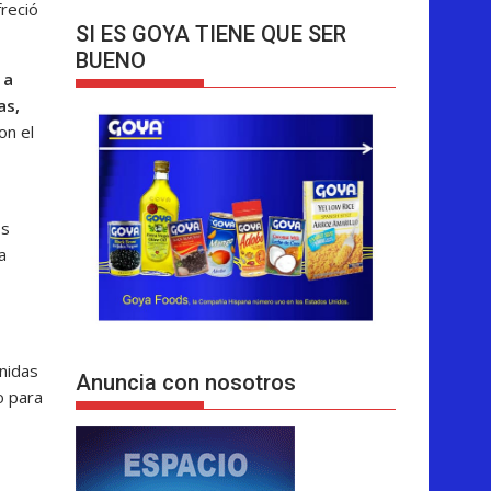
freció
SI ES GOYA TIENE QUE SER
BUENO
 a
as,
on el
os
a
Unidas
Anuncia con nosotros
o para