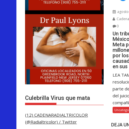
agosto 
Cadenar
0
Un tri
México
Meta p
millon
por lo
causad
en sus
LEA TA
resoluci
parte d
del juici
Culebrilla Virus que mata
compañía
Uncatego
(12) CADENARADIALTRICOLOR
(@Radialtricolor) / Twitter
DEJA U