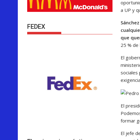
oportuni
a UP y q
Sánchez
FEDEX
cualquie
que quer
25 % de l
El gober
ministeri
sociales 
exigenci
El presid
Podemos,
formar g
El jefe d