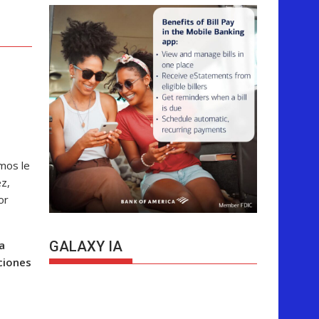
emos le
z,
or
a
GALAXY IA
ciones