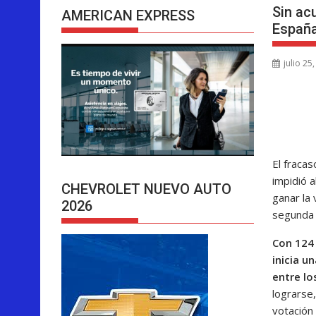
Sin ac
AMERICAN EXPRESS
España
julio 25
El fraca
impidió 
CHEVROLET NUEVO AUTO
ganar la
2026
segunda 
Con 124 
inicia u
entre lo
lograrse
votación