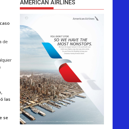
AMERICAN AIRLINES
acaso
a de
lquier
a
,
ó las
e se