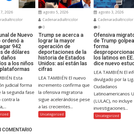
7, 2026
agosto 5, 2026
agosto 3, 2026
adialtricolor
Cadenaradialtricolor
Cadenaradialtricolor
0
0
bunal de Nuevo
Trump se acerca a
Ofensiva migrat
 ordenó a
lograr la mayor
de Trump golpea
agar 942
operación de
forma
es de dólares
deportaciones de la
desproporciona
s daños
historia de Estados
los latinos en EE.
os a los niños
Unidos: así están las
dice nuevo estu
 plataformas
cifras
LEA TAMBIÉN El in
MBIÉN Esta
LEA TAMBIÉN El nuevo
divulgado por la Li
ón judicial forma
incremento confirma que
Ciudadanos
e la segunda fase
la ofensiva migratoria
Latinoamericanos 
o contra la
sigue acelerándose pese
(LULAC), no incluye
,...
a las crecientes...
investigaciones...
rized
Uncategorized
Uncategorized
N COMENTARIO