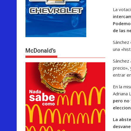
La votac
intercam
Podemos
de las n
Sánchez 
una «his
McDonald’s
Sánchez 
precio»,
entrar e
En la mis
Adriana 
pero no 
eleccion
La abst
desvane