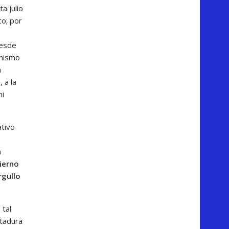
a julio
o; por
desde
 mismo
a
 a la
ni
ativo
a
ierno
rgullo
 tal
ctadura