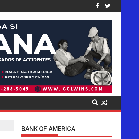
usados a los niños en sus plataformas
operación de deportaciones de la historia de Estados Unidos: as
Ofensiva migratoria de Trump golpea de f
BANK OF AMERICA