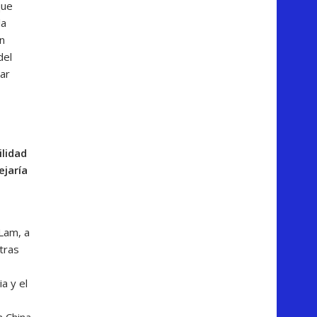
que
la
n
del
iar
ilidad
ejaría
 Lam, a
tras
a y el
n China