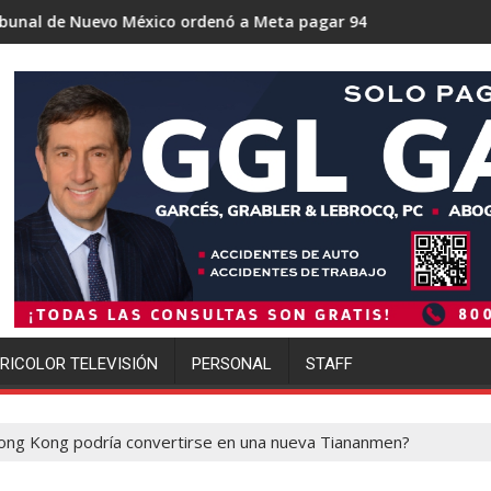
o ordenó a Meta pagar 942 millones de dólares por los daños ca
Trump se acerca a lograr la mayor 
RICOLOR TELEVISIÓN
PERSONAL
STAFF
ong Kong podría convertirse en una nueva Tiananmen?