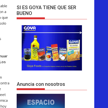
bable
SI ES GOYA TIENE QUE SER
on a
BUENO
a que
solo
s
inuar
 Los
ún
contra
Anuncia con nosotros
e
reet
ómica
 hoy