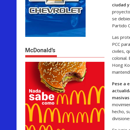
ciudad y
proyecto
se debier
Partido 
Las prot
PCC para 
McDonald’s
civiles, 
colonial
Hong Kong
mantendr
Pese a e
actualid
masivas 
movimien
hecho, s
divisione
En junio