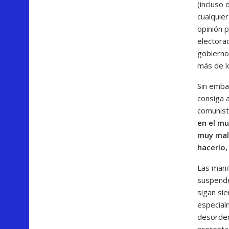
(incluso
cualquie
opinión 
electora
gobierno 
más de lo
Sin emba
consiga 
comunist
en el mu
muy mal 
hacerlo,
Las mani
suspende
sigan sie
especialm
desorden,
protesta