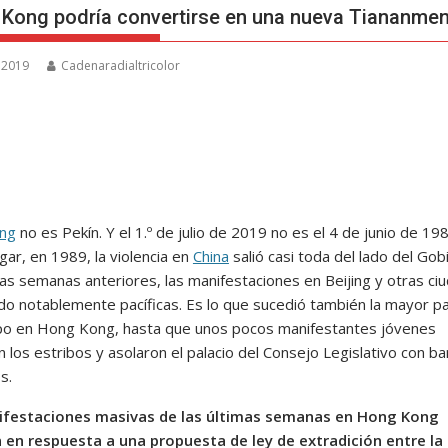
Kong podría convertirse en una nueva Tiananme
, 2019
Cadenaradialtricolor
ng
no es Pekín. Y el 1.º de julio de 2019 no es el 4 de junio de 19
gar, en 1989, la violencia en
China
salió casi toda del lado del Gob
las semanas anteriores, las manifestaciones en Beijing y otras ci
ido notablemente pacíficas. Es lo que sucedió también la mayor p
po en Hong Kong, hasta que unos pocos manifestantes jóvenes
 los estribos y asolaron el palacio del Consejo Legislativo con b
s.
ifestaciones masivas de las últimas semanas en Hong Kong
 en respuesta a una propuesta de ley de extradición entre la