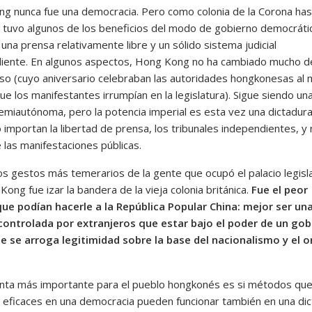
g nunca fue una democracia. Pero como colonia de la Corona hast
 tuvo algunos de los beneficios del modo de gobierno democrátic
una prensa relativamente libre y un sólido sistema judicial
iente. En algunos aspectos, Hong Kong no ha cambiado mucho 
aso (cuyo aniversario celebraban las autoridades hongkonesas al
e los manifestantes irrumpían en la legislatura). Sigue siendo un
emiautónoma, pero la potencia imperial es esta vez una dictadura,
importan la libertad de prensa, los tribunales independientes, y 
 las manifestaciones públicas.
os gestos más temerarios de la gente que ocupó el palacio legisl
ong fue izar la bandera de la vieja colonia británica.
Fue el peor
que podían hacerle a la República Popular China: mejor ser un
controlada por extranjeros que estar bajo el poder de un gob
e se arroga legitimidad sobre la base del nacionalismo y el o
nta más importante para el pueblo hongkonés es si métodos que
 eficaces en una democracia pueden funcionar también en una di