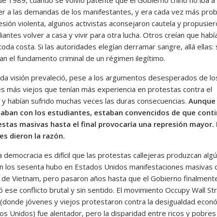
r a las demandas de los manifestantes, y era cada vez más pro
sión violenta, algunos activistas aconsejaron cautela y propusier
iantes volver a casa y vivir para otra lucha. Otros creían que habí
toda costa. Si las autoridades elegían derramar sangre, allá ellas: 
an el fundamento criminal de un régimen ilegítimo.
da visión prevaleció, pese a los argumentos desesperados de lo
es más viejos que tenían más experiencia en protestas contra el
 y habían sufrido muchas veces las duras consecuencias.
Aunque
aban con los estudiantes, estaban convencidos de que cont
estas masivas hasta el final provocaría una represión mayor.
es dieron la razón.
 democracia es difícil que las protestas callejeras produzcan alg
En los sesenta hubo en Estados Unidos manifestaciones masivas 
a de Vietnam, pero pasaron años hasta que el Gobierno finalment
 ese conflicto brutal y sin sentido. El movimiento Occupy Wall St
(donde jóvenes y viejos protestaron contra la desigualdad econ
os Unidos) fue alentador, pero la disparidad entre ricos y pobres