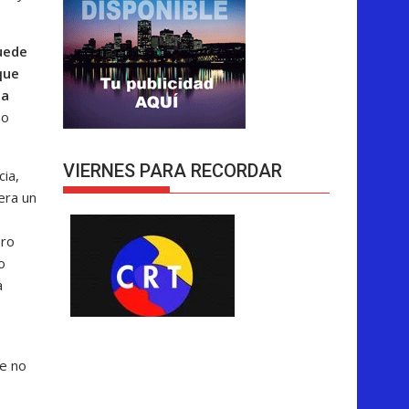
Puede
que
la
no
VIERNES PARA RECORDAR
ia,
era un
ero
o
a
e no