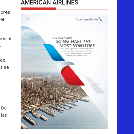
AMERICAN AIRLINES
iores
el
ón al
s
 de
es se
. De
 las