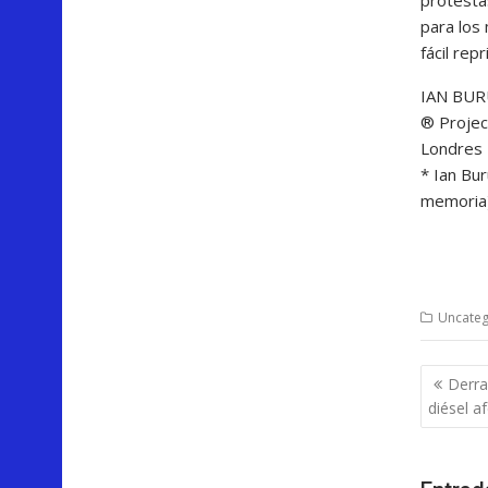
para los
fácil rep
IAN BU
® Projec
Londres
* Ian Bu
memoria)
Uncateg
Nave
Derra
de
diésel a
entra