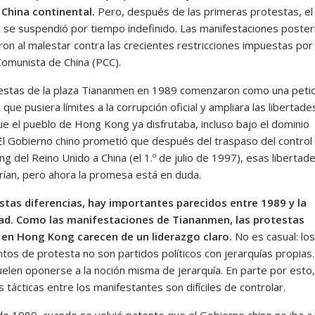
 China continental.
Pero, después de las primeras protestas, el
 se suspendió por tiempo indefinido. Las manifestaciones poster
on al malestar contra las crecientes restricciones impuestas por 
Comunista de China (PCC).
estas de la plaza Tiananmen en 1989 comenzaron como una petici
que pusiera límites a la corrupción oficial y ampliara las libertade
que el pueblo de Hong Kong ya disfrutaba, incluso bajo el dominio
. El Gobierno chino prometió que después del traspaso del control
 del Reino Unido a China (el 1.º de julio de 1997), esas libertad
ían, pero ahora la promesa está en duda.
stas diferencias, hay importantes parecidos entre 1989 y la
ad. Como las manifestaciones de Tiananmen, las protestas
en Hong Kong carecen de un liderazgo claro.
No es casual: los
tos de protesta no son partidos políticos con jerarquías propias
uelen oponerse a la noción misma de jerarquía. En parte por esto,
s tácticas entre los manifestantes son difíciles de controlar.
 de 1989, cuando se volvió patente que el Gobierno chino no iba a