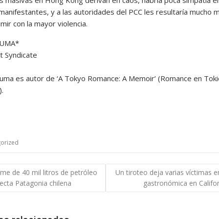
 manifestantes, y a las autoridades del PCC les resultaría mucho 
rimir con la mayor violencia.
RUMA*
t Syndicate
ruma es autor de ‘A Tokyo Romance: A Memoir’ (Romance en Toki
.
orized
gación
me de 40 mil litros de petróleo
Un tiroteo deja varias víctimas e
fecta Patagonia chilena
gastronómica en Califor
das