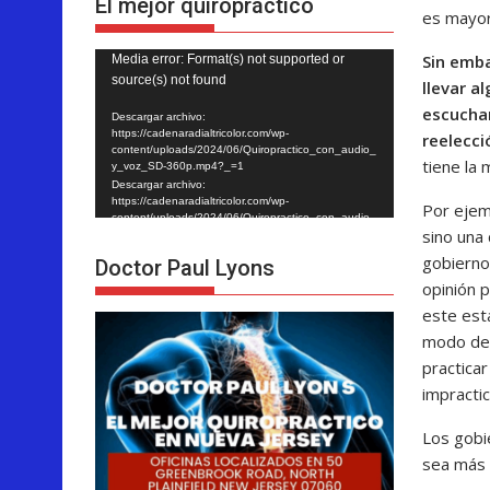
El mejor quiropráctico
es mayor
Sin emba
Reproductor
Media error: Format(s) not supported or
source(s) not found
llevar a
de
escucha
vídeo
Descargar archivo:
https://cadenaradialtricolor.com/wp-
reelecci
content/uploads/2024/06/Quiropractico_con_audio_
tiene la 
y_voz_SD-360p.mp4?_=1
Descargar archivo:
https://cadenaradialtricolor.com/wp-
Por ejem
content/uploads/2024/06/Quiropractico_con_audio_
sino una 
y_voz_SD-360p.mp4?_=1
gobierno
Doctor Paul Lyons
opinión p
este est
modo de 
practicar
impractic
Los gobi
sea más 