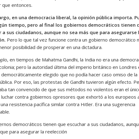
 que entonces.
rgo, en una democracia liberal, la opinión pública importa. 
lgún tiempo, pero al final los gobiernos democráticos tienen 
r a sus ciudadanos, aunque no sea más que para asegurarse 
ón.
Pero lo que tal vez funcione contra un gobierno democrático 
menor posibilidad de prosperar en una dictadura.
plo, en tiempos de Mahatma Gandhi, la India no era una democrac
colonia; pero la autoridad última del imperio británico en Londres 
 democráticamente elegido que no podía hacer caso omiso de la
ública. Por eso, las protestas de Gandhi tuvieron algún efecto. P
aba tan convencido de que sus métodos no violentos eran el únic
luchar contra gobiernos opresores que exhortó a los europeos 
 una resistencia pacífica similar contra Hitler. Era una sugerencia
able.
ernos democráticos tienen que escuchar a sus ciudadanos, aunqu
que para asegurar la reelección