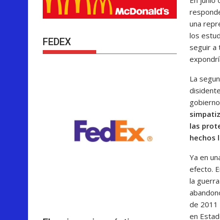
responde
una repre
los estud
FEDEX
seguir a 
expondrí
La segun
disident
gobierno
simpatiz
las prot
hechos l
Ya en una
efecto. 
la guerr
abandonó
de 2011 
en Estad