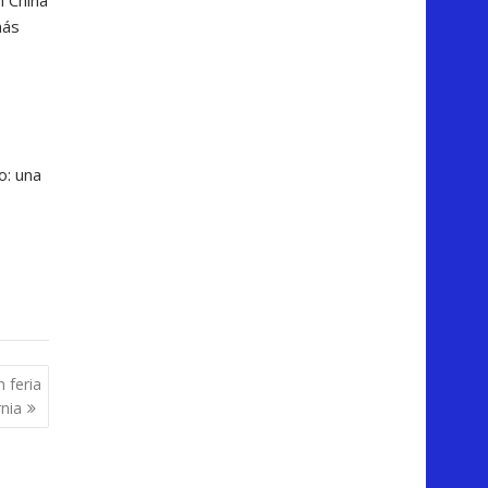
más
o: una
n feria
nia