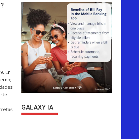
n?
89. En
ierno;
udades
arte
GALAXY IA
arretas