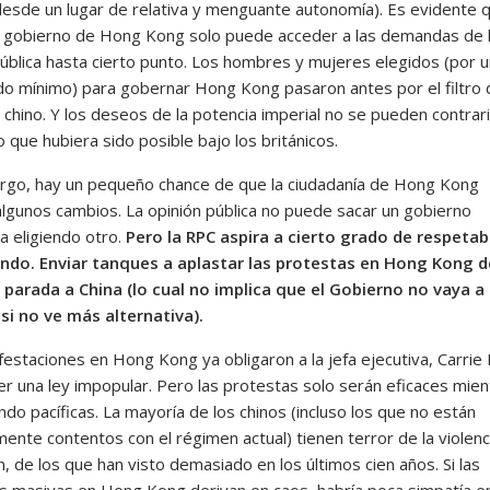
 desde un lugar de relativa y menguante autonomía). Es evidente 
r gobierno de Hong Kong solo puede acceder a las demandas de 
pública hasta cierto punto. Los hombres y mujeres elegidos (por u
do mínimo) para gobernar Hong Kong pasaron antes por el filtro 
chino. Y los deseos de la potencia imperial no se pueden contrar
 que hubiera sido posible bajo los británicos.
rgo, hay un pequeño chance de que la ciudadanía de Hong Kong
algunos cambios. La opinión pública no puede sacar un gobierno
a eligiendo otro.
Pero la RPC aspira a cierto grado de respetab
ndo. Enviar tanques a aplastar las protestas en Hong Kong d
parada a China (lo cual no implica que el Gobierno no vaya a
 si no ve más alternativa).
festaciones en Hong Kong ya obligaron a la jefa ejecutiva, Carrie
r una ley impopular. Pero las protestas solo serán eficaces mien
ndo pacíficas. La mayoría de los chinos (incluso los que no están
ente contentos con el régimen actual) tienen terror de la violenci
 de los que han visto demasiado en los últimos cien años. Si las
s masivas en Hong Kong derivan en caos, habría poca simpatía e