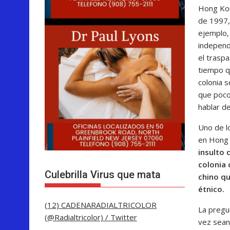
Hong Kon
de 1997,
ejemplo, 
independ
el trasp
tiempo qu
colonia s
que poco 
hablar de
Uno de l
en Hong K
insulto 
colonia 
Culebrilla Virus que mata
chino qu
étnico.
(12) CADENARADIALTRICOLOR
La pregu
(@Radialtricolor) / Twitter
vez sean