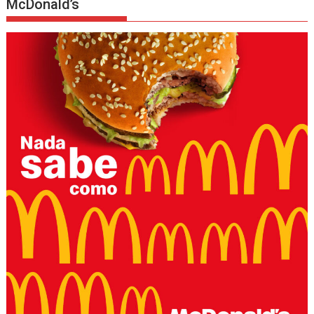
McDonald’s