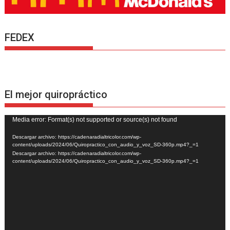
FEDEX
El mejor quiropráctico
Reproductor
Media error: Format(s) not supported or source(s) not found
de
Descargar archivo: https://cadenaradialtricolor.com/wp-
vídeo
content/uploads/2024/06/Quiropractico_con_audio_y_voz_SD-360p.mp4?_=1
Descargar archivo: https://cadenaradialtricolor.com/wp-
content/uploads/2024/06/Quiropractico_con_audio_y_voz_SD-360p.mp4?_=1