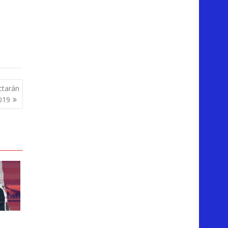
ctarán
019