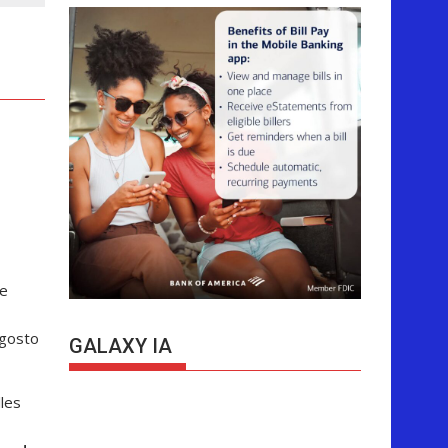
ue
agosto
GALAXY IA
les