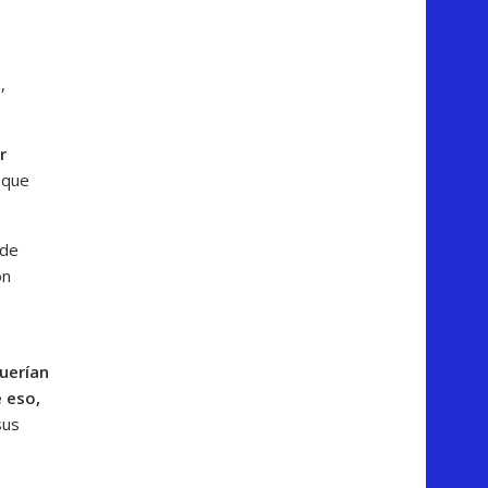
,
r
 que
 de
ón
uerían
 eso,
sus