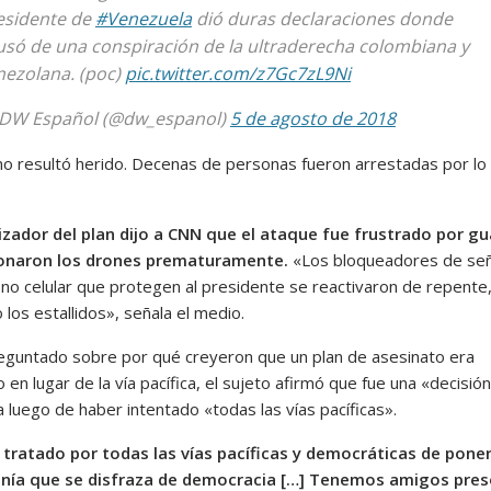
esidente de
#Venezuela
dió duras declaraciones donde
usó de una conspiración de la ultraderecha colombiana y
nezolana. (poc)
pic.twitter.com/z7Gc7zL9Ni
DW Español (@dw_espanol)
5 de agosto de 2018
o resultó herido. Decenas de personas fueron arrestadas por lo
izador del plan dijo a CNN que el ataque fue frustrado por gu
onaron los drones prematuramente.
«Los bloqueadores de se
ono celular que protegen al presidente se reactivaron de repente
los estallidos», señala el medio.
reguntado sobre por qué creyeron que un plan de asesinato era
 en lugar de la vía pacífica, el sujeto afirmó que fue una «decisión d
 luego de haber intentado «todas las vías pacíficas».
ratado por todas las vías pacíficas y democráticas de poner 
anía que se disfraza de democracia […] Tenemos amigos pres