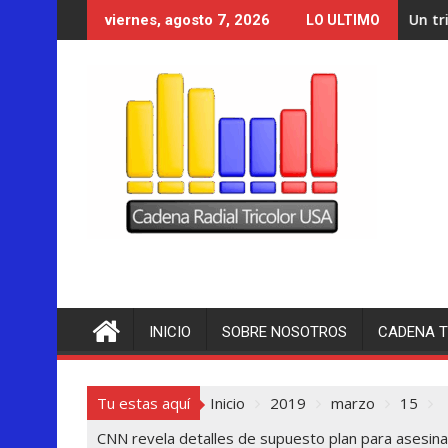
Saltar
Un tribunal de Nuevo Méxi
viernes, agosto 7, 2026
LO ULTIMO
al
contenido
INICIO
SOBRE NOSOTROS
CADENA T
Tu estas aquí
Inicio
2019
marzo
15
CNN revela detalles de supuesto plan para asesin