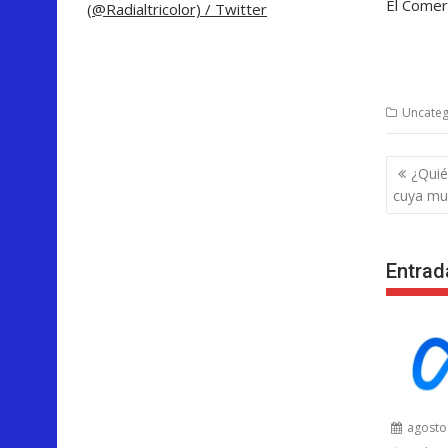
El Comer
(@Radialtricolor) / Twitter
Uncateg
Nave
¿Quié
de
cuya mue
entra
Entrad
agosto 