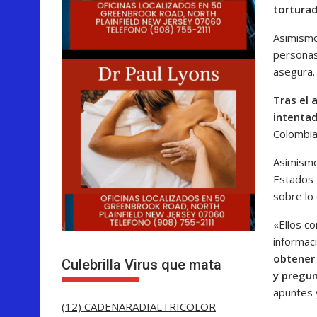
torturad
Asimismo
personas
asegura.
Tras el 
intentad
Colombia
Asimismo
Estados 
sobre lo 
«Ellos c
informaci
obtener
Culebrilla Virus que mata
y pregun
apuntes 
(12) CADENARADIALTRICOLOR