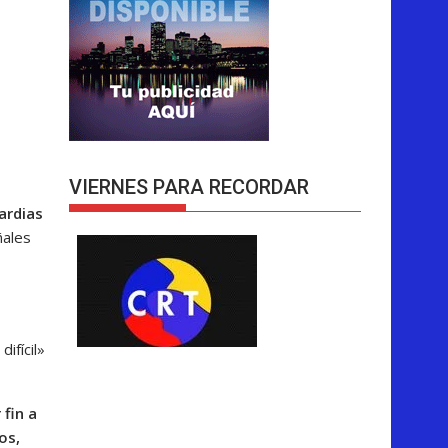
VIERNES PARA RECORDAR
ardias
ñales
,
ifícil»
fin a
os,