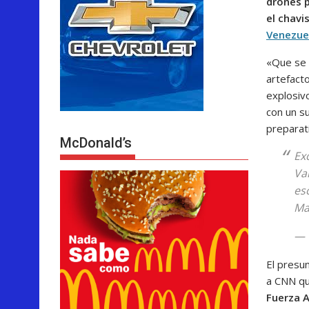
drones p
el chavi
Venezue
«Que se 
artefact
explosivo
con un s
preparat
McDonald’s
Ex
Va
es
Ma
— 
El presu
a CNN qu
Fuerza A