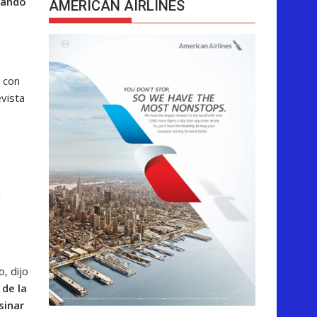
uando
AMERICAN AIRLINES
 con
evista
, dijo
 de la
sinar