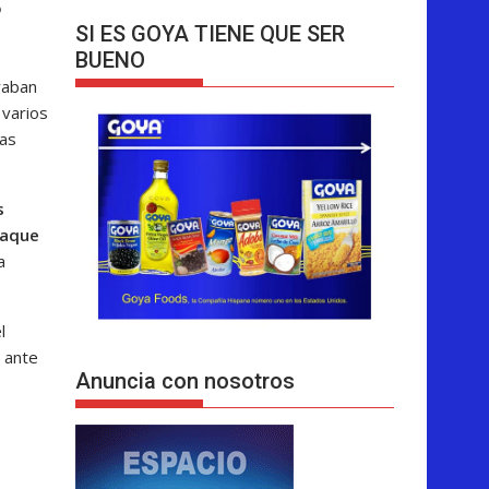
o
SI ES GOYA TIENE QUE SER
BUENO
raban
 varios
las
s
taque
a
l
 ante
Anuncia con nosotros