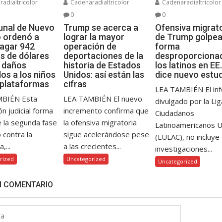
adialtricolor
Cadenaradialtricolor
Cadenaradialtricolor
0
0
bunal de Nuevo
Trump se acerca a
Ofensiva migrat
 ordenó a
lograr la mayor
de Trump golpea
agar 942
operación de
forma
es de dólares
deportaciones de la
desproporciona
s daños
historia de Estados
los latinos en EE.
os a los niños
Unidos: así están las
dice nuevo estu
 plataformas
cifras
LEA TAMBIÉN El in
MBIÉN Esta
LEA TAMBIÉN El nuevo
divulgado por la Li
ón judicial forma
incremento confirma que
Ciudadanos
e la segunda fase
la ofensiva migratoria
Latinoamericanos 
o contra la
sigue acelerándose pese
(LULAC), no incluye
,...
a las crecientes...
investigaciones...
rized
Uncategorized
Uncategorized
N COMENTARIO