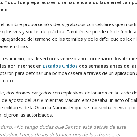
. Todo fue preparado en una hacienda alquilada en el camp
ano.
el hombre proporcionó videos grabados con celulares que most
explosivos y vuelos de práctica. También se puede oír de fondo a
uejándose del tamaño de los tornillos y de lo difícil que es leer 
ones en chino.
 testimonio,
los desertores venezolanos ordenaron los drone
les por Internet en
Estados Unidos
dos semanas antes del a
aptaron para detonar una bomba casera a través de un aplicación 
remoto.
te, dos drones cargados con explosivos detonaron en la tarde de
 de agosto del 2018 mientras Maduro encabezaba un acto oficial
e militares de la Guardia Nacional y que se transmitía en vivo por
n, dijeron las autoridades.
duro: «No tengo dudas que Santos está detrás de este
entado». Luego de las detonaciones de los drones, el