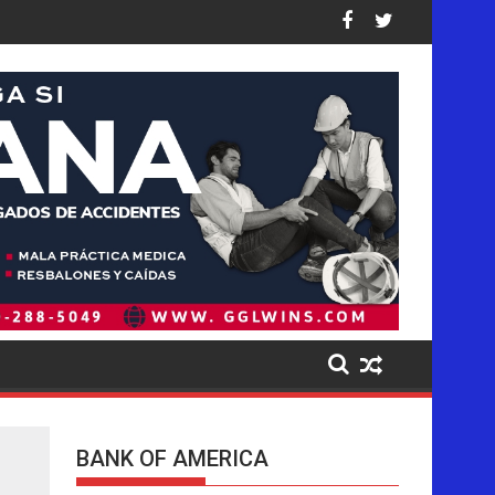
causados a los niños en sus plataformas
r operación de deportaciones de la historia de Estados Unidos: a
Ofensiva migratoria de Trump golpea de
BANK OF AMERICA