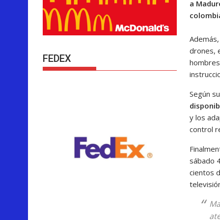
a Maduro
colombi
Además, 
drones, 
FEDEX
hombres q
instrucci
Según su
disponib
y los ad
control 
Finalmen
sábado 4
cientos d
televisió
Ma
at