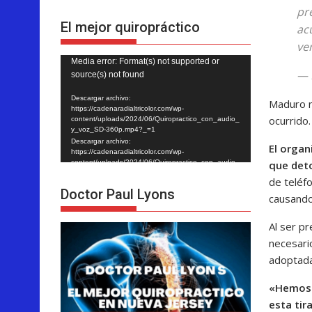
pr
El mejor quiropráctico
ac
ve
Reproductor
Media error: Format(s) not supported or
— 
source(s) not found
de
vídeo
Descargar archivo:
Maduro n
https://cadenaradialtricolor.com/wp-
ocurrido.
content/uploads/2024/06/Quiropractico_con_audio_
y_voz_SD-360p.mp4?_=1
Descargar archivo:
El organ
https://cadenaradialtricolor.com/wp-
que det
content/uploads/2024/06/Quiropractico_con_audio_
y_voz_SD-360p.mp4?_=1
de teléf
Doctor Paul Lyons
causando 
Al ser p
necesario
adoptada
«Hemos t
esta tir