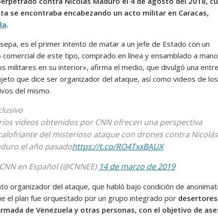
erpetrado contra Nicolás Maduro el 4 de agosto del 2018, c
sta se encontraba encabezando un acto militar en Caracas,
la
.
sepa, es el primer intento de matar a un jefe de Estado con un
o comercial de este tipo, comprado en línea y ensamblado a mano
s militares en su interior», afirma el medio, que divulgó una entr
ujeto que dice ser organizador del ataque, así como videos de los
ivos del mismo.
clusivo
rios videos obtenidos por CNN ofrecen una perspectiva
calofriante del misterioso ataque con drones contra Nicolás
duro el año pasado
https://t.co/RO4TxxBAUX
CNN en Español (@CNNEE)
14 de marzo de 2019
nto organizador del ataque, que habló bajo condición de anonimato
e el plan fue orquestado por un grupo integrado por
desertores
rmada de Venezuela y otras personas, con el objetivo de ase