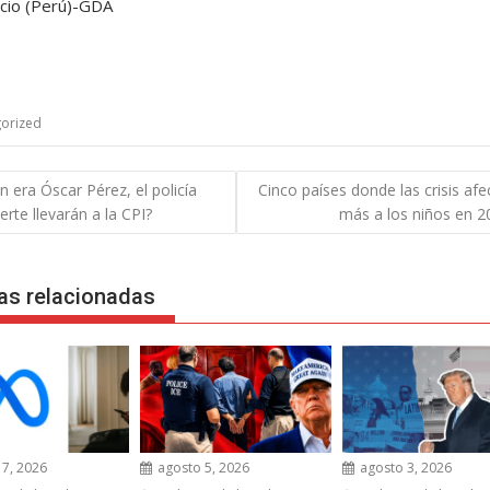
cio (Perú)-GDA
orized
gación
n era Óscar Pérez, el policía
Cinco países donde las crisis afe
rte llevarán a la CPI?
más a los niños en 2
das
as relacionadas
7, 2026
agosto 5, 2026
agosto 3, 2026