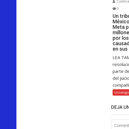
Cadenar
0
Un tri
México
Meta p
millon
por lo
causad
en sus
LEA TA
resoluci
parte d
del juici
compañía
Uncatego
DEJA U