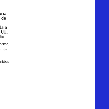
oria
 de
da a
 UU.,
dio
forme,
ga de
Unidos