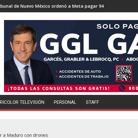
co ordenó a Meta pagar 942 millones de dólares por los daños 
Trump se acerca a lograr la mayo
RICOLOR TELEVISIÓN
PERSONAL
STAFF
ar a Maduro con drones