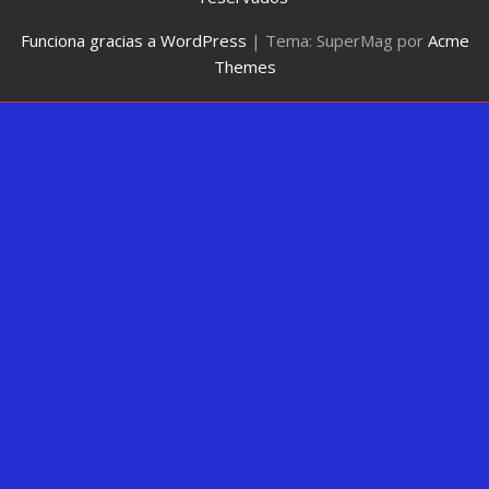
Funciona gracias a WordPress
|
Tema: SuperMag por
Acme
Themes