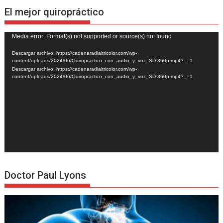
El mejor quiropráctico
Reproductor
Media error: Format(s) not supported or source(s) not found
de
Descargar archivo: https://cadenaradialtricolor.com/wp-
vídeo
content/uploads/2024/06/Quiropractico_con_audio_y_voz_SD-360p.mp4?_=1
Descargar archivo: https://cadenaradialtricolor.com/wp-
content/uploads/2024/06/Quiropractico_con_audio_y_voz_SD-360p.mp4?_=1
Doctor Paul Lyons