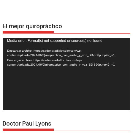
El mejor quiropráctico
Reproductor
Media error: Format(s) not supported or source(s) not found
de
Descargar archivo: https://cadenaradialtricolor.com/wp-
vídeo
content/uploads/2024/06/Quiropractico_con_audio_y_voz_SD-360p.mp4?_=1
Descargar archivo: https://cadenaradialtricolor.com/wp-
content/uploads/2024/06/Quiropractico_con_audio_y_voz_SD-360p.mp4?_=1
Doctor Paul Lyons