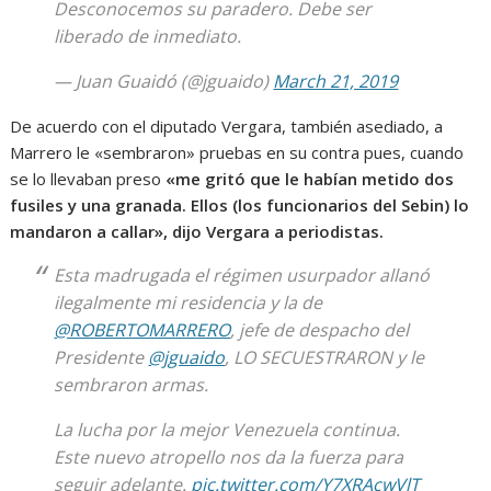
Desconocemos su paradero. Debe ser
liberado de inmediato.
— Juan Guaidó (@jguaido)
March 21, 2019
De acuerdo con el diputado Vergara, también asediado, a
Marrero le «sembraron» pruebas en su contra pues, cuando
se lo llevaban preso
«me gritó que le habían metido dos
fusiles y una granada. Ellos (los funcionarios del Sebin) lo
mandaron a callar», dijo Vergara a periodistas.
Esta madrugada el régimen usurpador allanó
ilegalmente mi residencia y la de
@ROBERTOMARRERO
, jefe de despacho del
Presidente
@jguaido
, LO SECUESTRARON y le
sembraron armas.
La lucha por la mejor Venezuela continua.
Este nuevo atropello nos da la fuerza para
seguir adelante.
pic.twitter.com/Y7XRAcwVlT