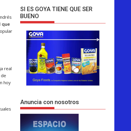
SI ES GOYA TIENE QUE SER
BUENO
Andrés
l que
opular
ja real
a de
en hoy
Anuncia con nosotros
tuales