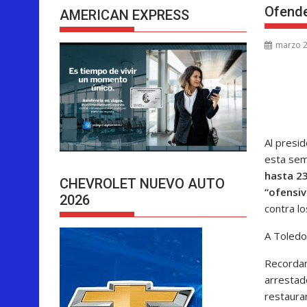
Ofende
AMERICAN EXPRESS
marzo 2
Al presid
esta sem
hasta 23
CHEVROLET NUEVO AUTO
“ofensiv
2026
contra l
A Toledo 
Recordan
arrestad
restauran