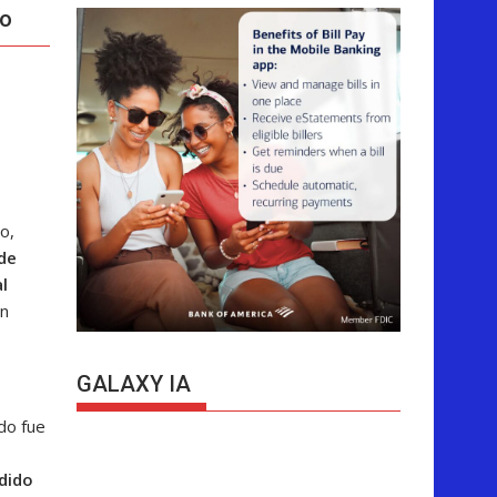
do
o,
 de
l
ón
GALAXY IA
do fue
edido