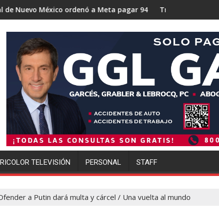
xico ordenó a Meta pagar 942 millones de dólares por los daño
Trump se acerca a lograr la ma
RICOLOR TELEVISIÓN
PERSONAL
STAFF
Ofender a Putin dará multa y cárcel / Una vuelta al mundo