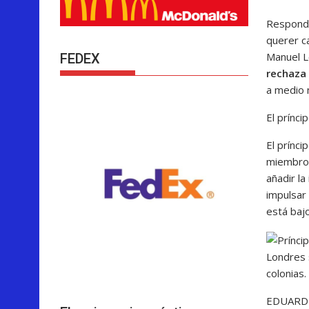
Respondi
querer c
Manuel 
FEDEX
rechaza 
a medio 
El prínci
El prínci
miembros 
añadir la
impulsar
está baj
Londres s
colonias.
EDUARD