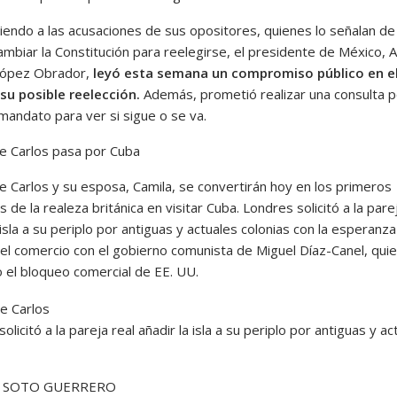
endo a las acusaciones de sus opositores, quienes lo señalan de
ambiar la Constitución para reelegirse, el presidente de México, 
López Obrador,
leyó esta semana un compromiso público en e
su posible reelección.
Además, prometió realizar una consulta p
mandato para ver si sigue o se va.
pe Carlos pasa por Cuba
pe Carlos y su esposa, Camila, se convertirán hoy en los primeros
de la realeza británica en visitar Cuba. Londres solicitó a la pare
 isla a su periplo por antiguas y actuales colonias con la esperanz
 el comercio con el gobierno comunista de Miguel Díaz-Canel, qui
o el bloqueo comercial de EE. UU.
olicitó a la pareja real añadir la isla a su periplo por antiguas y ac
 SOTO GUERRERO