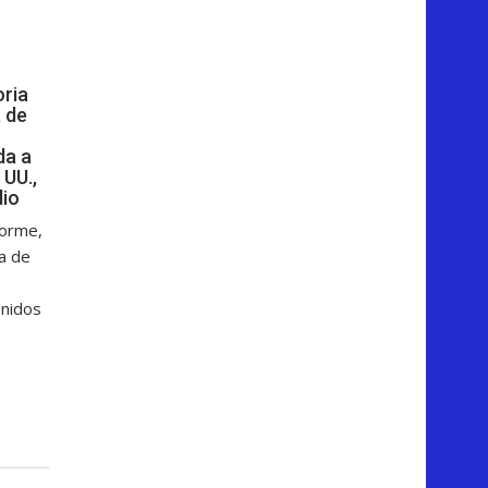
oria
 de
da a
 UU.,
dio
forme,
ga de
Unidos