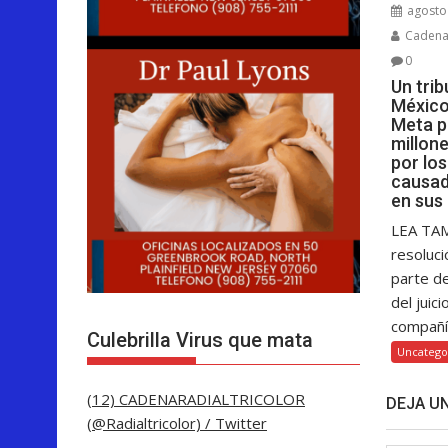
agosto 
Cadenar
0
Un tri
México
Meta p
millon
por lo
causad
en sus
LEA TA
resoluci
parte d
del juici
compañía
Culebrilla Virus que mata
Uncatego
(12) CADENARADIALTRICOLOR
DEJA U
(@Radialtricolor) / Twitter