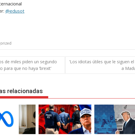
ternacional
er:
@edusot
orized
gación
os de miles piden un segundo
‘Los idiotas útiles que le siguen e
o para que no haya ‘brexit’
a Madu
das
as relacionadas