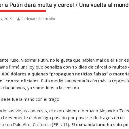
r a Putin dará multa y cárcel / Una vuelta al mun
4, 2019
Cadenaradialtricolor
ente ruso, Vladimir Putin, no le gusta que hablen mal de él. Por es
ana firmó una ley que
penaliza con 15 días de cárcel o multas
.000 dólares a quienes “propaguen noticias falsas” o materia
o” contra oficiales.
Esta medida aumentaría aún más la represi
os ciudadanos, ya sometidos a la censura.
se le fue la mano con el trago
do sus viejas andanzas, el expresidente peruano Alejandro Tole
o brevemente el domingo pasado por pasarse de tragos en un
te en Palo Alto, California (EE. UU.)
. El exmandatario ha sido p