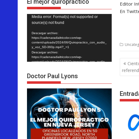
El mejor quiropráctico
Editor In
En Twitt
Reproductor
Media error: Format(s) not supported or
source(s) not found
de
vídeo
Descargar archivo:
https://cadenaradialtricolor.com/wp-
content/uploads/2024/06/Quiropractico_con_audio_
Uncateg
y_voz_SD-360p.mp4?_=1
Descargar archivo:
https://cadenaradialtricolor.com/wp-
Nave
content/uploads/2024/06/Quiropractico_con_audio_
Cient
y_voz_SD-360p.mp4?_=1
de
referend
Doctor Paul Lyons
entra
Entrad