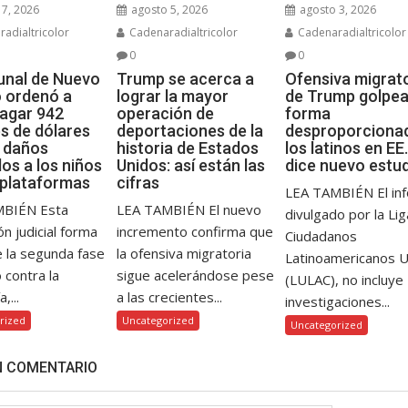
7, 2026
agosto 5, 2026
agosto 3, 2026
adialtricolor
Cadenaradialtricolor
Cadenaradialtricolor
0
0
bunal de Nuevo
Trump se acerca a
Ofensiva migrat
 ordenó a
lograr la mayor
de Trump golpea
agar 942
operación de
forma
es de dólares
deportaciones de la
desproporciona
s daños
historia de Estados
los latinos en EE.
os a los niños
Unidos: así están las
dice nuevo estu
 plataformas
cifras
LEA TAMBIÉN El in
MBIÉN Esta
LEA TAMBIÉN El nuevo
divulgado por la Li
ón judicial forma
incremento confirma que
Ciudadanos
e la segunda fase
la ofensiva migratoria
Latinoamericanos 
o contra la
sigue acelerándose pese
(LULAC), no incluye
,...
a las crecientes...
investigaciones...
rized
Uncategorized
Uncategorized
N COMENTARIO