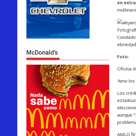
en extra
multinaci
Fotografí
Condado 
ebriedad
McDonald’s
Foto:
Oficina 
‘Amo los
Los créd
estadoun
eleccion
aunque
“
problema
AMLO fir