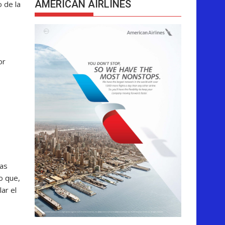
AMERICAN AIRLINES
 de la
or
las
o que,
ar el