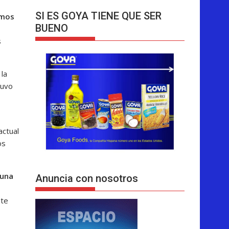
SI ES GOYA TIENE QUE SER
amos
BUENO
s
 la
tuvo
actual
os
 una
Anuncia con nosotros
nte