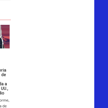
oria
 de
da a
 UU.,
dio
forme,
ga de