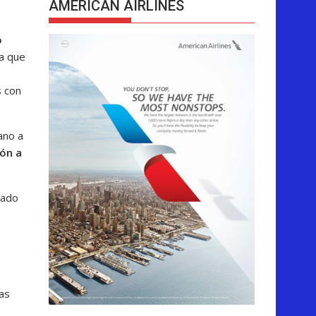
AMERICAN AIRLINES
o
a que
s con
ano a
dón a
nado
as