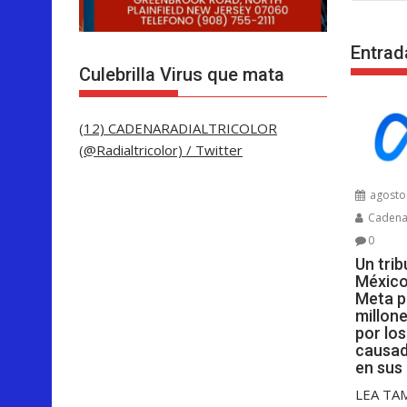
entra
Entrad
Culebrilla Virus que mata
(12) CADENARADIALTRICOLOR
(@Radialtricolor) / Twitter
agosto 
Cadenar
0
Un tri
México
Meta p
millon
por lo
causad
en sus
LEA TA