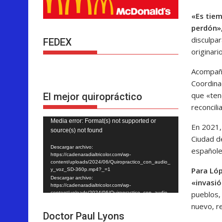
«Es tiem
perdón»
disculpa
FEDEX
originari
Acompañad
Coordina
que «ten
El mejor quiropráctico
reconcili
Reproductor
Media error: Format(s) not supported or
En 2021,
source(s) not found
de
Ciudad d
vídeo
Descargar archivo:
españole
https://cadenaradialtricolor.com/wp-
content/uploads/2024/06/Quiropractico_con_audio_
Para Lóp
y_voz_SD-360p.mp4?_=1
Descargar archivo:
«invasió
https://cadenaradialtricolor.com/wp-
pueblos,
content/uploads/2024/06/Quiropractico_con_audio_
y_voz_SD-360p.mp4?_=1
nuevo, re
Doctor Paul Lyons