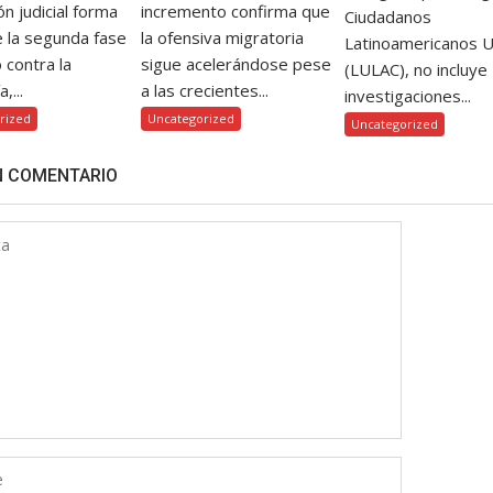
ón judicial forma
incremento confirma que
Ciudadanos
e la segunda fase
la ofensiva migratoria
Latinoamericanos 
o contra la
sigue acelerándose pese
(LULAC), no incluye
,...
a las crecientes...
investigaciones...
rized
Uncategorized
Uncategorized
N COMENTARIO