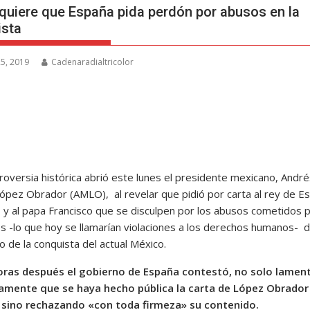
uiere que España pida perdón por abusos en la
sta
5, 2019
Cadenaradialtricolor
roversia histórica abrió este lunes el presidente mexicano, André
ópez Obrador (AMLO), al revelar que pidió por carta al rey de E
, y al papa Francisco que se disculpen por los abusos cometidos p
s -lo que hoy se llamarían violaciones a los derechos humanos- 
o de la conquista del actual México.
oras después el gobierno de España contestó, no solo lamen
amente que se haya hecho pública la carta de López Obrador
I sino rechazando «con toda firmeza» su contenido.