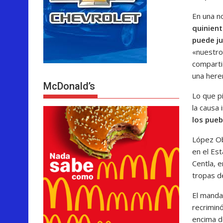
En una n
quinient
puede j
«nuestro
comparti
una here
McDonald’s
Lo que p
la causa 
los pueb
López Ob
en el Es
Centla, 
tropas d
El mandat
recrimin
encima d