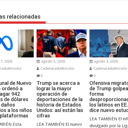
das
as relacionadas
7, 2026
agosto 5, 2026
agosto 3, 2026
adialtricolor
Cadenaradialtricolor
Cadenaradialtricolor
0
0
bunal de Nuevo
Trump se acerca a
Ofensiva migrat
 ordenó a
lograr la mayor
de Trump golpea
agar 942
operación de
forma
es de dólares
deportaciones de la
desproporciona
s daños
historia de Estados
los latinos en EE.
os a los niños
Unidos: así están las
dice nuevo estu
 plataformas
cifras
LEA TAMBIÉN El in
MBIÉN Esta
LEA TAMBIÉN El nuevo
divulgado por la Li