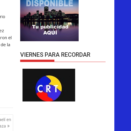
rio
pez
ron el
 de la
VIERNES PARA RECORDAR
elí en
aza