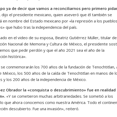
po ya de decir que vamos a reconciliarnos pero primero pid
,
dijo el presidente mexicano, quien aseveró que él también se
rá en nombre del Estado mexicano por «la represión a los pueblo
os» que hubo tras la independencia del país.
o en el video de su esposa, Beatriz Gutiérrez Müller, titular de
ción Nacional de Memoria y Cultura de México, el presidente sos
emos que pedir perdón y que el año 2021 sea el año de la
ación histórica».
 se conmemorarán los 700 años de la fundación de Tenochtitlan, 
e México, los 500 años de la caída de Tenochtitlan en manos de l
s y los 200 años de la independencia de México.
ez Obrador la «conquista o descubrimiento» fue en realidad
n».
«Y se cometieron muchas arbitrariedades. Se sometió a los
 lo que ahora conocemos como nuestra América. Todo el contine
cién descubierto. Fue una invasión», reiteró.