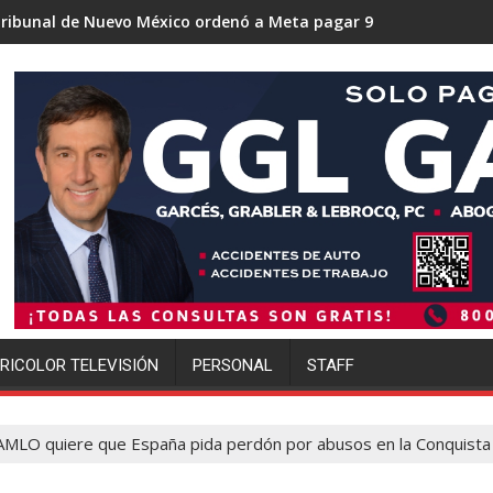
o México ordenó a Meta pagar 942 millones de dólares por los 
Trump se acerca a lograr l
RICOLOR TELEVISIÓN
PERSONAL
STAFF
AMLO quiere que España pida perdón por abusos en la Conquista