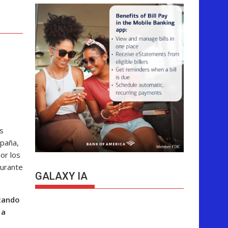
s
spaña,
or los
durante
GALAXY IA
tando
 a