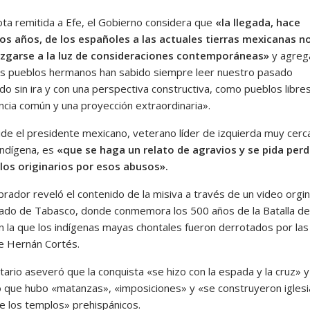
ota remitida a Efe, el Gobierno considera que
«la llegada, hace
os años, de los españoles a las actuales tierras mexicanas n
uzgarse a la luz de consideraciones contemporáneas»
y agreg
s pueblos hermanos han sabido siempre leer nuestro pasado
do sin ira y con una perspectiva constructiva, como pueblos libre
ncia común y una proyección extraordinaria».
ide el presidente mexicano, veterano líder de izquierda muy cerc
indígena, es
«que se haga un relato de agravios y se pida per
los originarios por esos abusos».
rador reveló el contenido de la misiva a través de un video orgi
tado de Tabasco, donde conmemora los 500 años de la Batalla de
en la que los indígenas mayas chontales fueron derrotados por las
e Hernán Cortés.
ario aseveró que la conquista «se hizo con la espada y la cruz» y
ó que hubo «matanzas», «imposiciones» y «se construyeron iglesi
e los templos» prehispánicos.