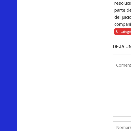
resoluci
parte d
del juici
compañía
Uncatego
DEJA U