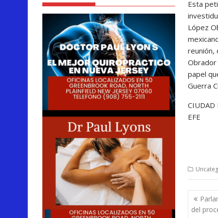
Esta pet
investid
López Ob
mexicano
reunión, 
Obrador 
papel que
Guerra C
CIUDAD 
EFE
Uncateg
Nave
Parla
de
del proc