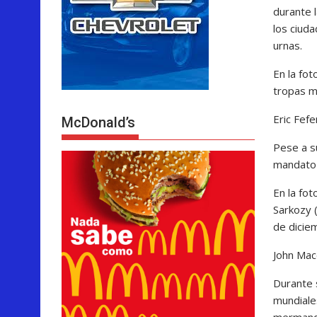
durante l
los ciud
urnas.
En la fot
tropas m
Eric Fef
McDonald’s
Pese a su
mandato 
En la fot
Sarkozy 
de dicie
John Mac
Durante 
mundiales
mermando