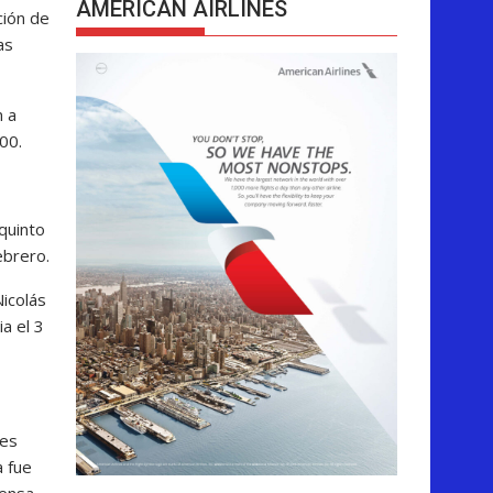
AMERICAN AIRLINES
ción de
as
n a
00.
 quinto
ebrero.
Nicolás
a el 3
res
a fue
rensa