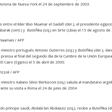
Astoria de Nueva York el 24 de septiembre de 2003.
 entre el líder libio Muamar el Gadafi (der.), el presidente egipci
arak (cent.) y Buteflika (izq.) en Sirte (Libia) el 15 de agosto d
Naamani / AFP
 ministro portugués Antonio Guterres (izq.) y Buteflika (der.), da
 prensa al final del segundo día de la Cumbre de la Unión Europea
 El Cairo (Egipto) el 5 de abril de 2000.
izzoli / AFP
 ministro italiano Silvio Berlusconi (izq.) saluda al mandatario argel
rante su visita a Roma
el 24 de junio de 2004
do príncipe saudí, Abdalá bin Abdulaziz (izq.), recibe a Buteflika (d