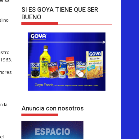
SI ES GOYA TIENE QUE SER
BUENO
elino
istro
 1963.
riores
n la
Anuncia con nosotros
el