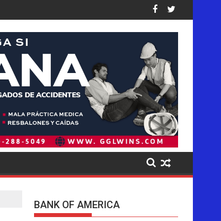
causados a los niños en sus plataformas
r operación de deportaciones de la historia de Estados Unidos: a
Ofensiva migratoria de Trump golpea de
BANK OF AMERICA