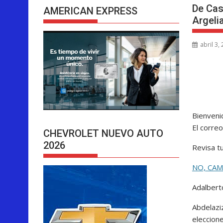
De Cas
AMERICAN EXPRESS
Argeli
abril 3,
Bienveni
El correo
CHEVROLET NUEVO AUTO
2026
Revisa t
NO, CA
Adalbert
Abdelaziz
eleccion