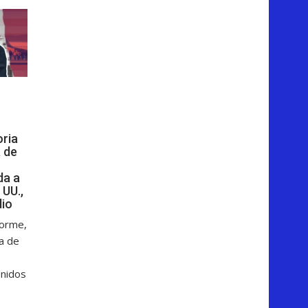
oria
 de
da a
 UU.,
dio
forme,
ga de
Unidos