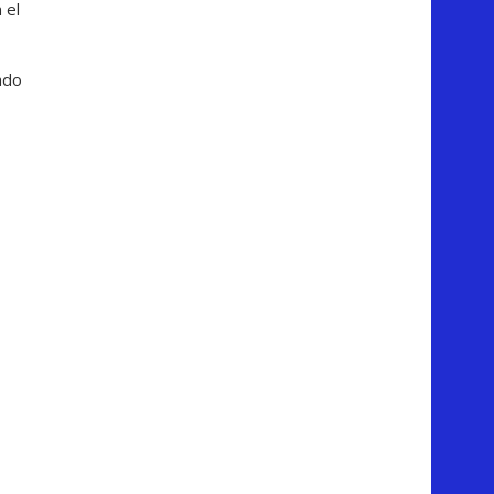
 el
ado