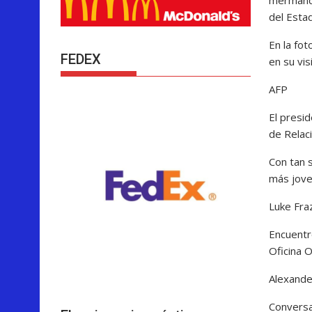
del Estad
En la fot
FEDEX
en su vis
AFP
El presi
de Relaci
Con tan s
más jove
Luke Fra
Encuentr
Oficina 
Alexand
Conversac