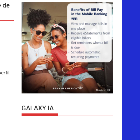
e de
rfil.
.
GALAXY IA