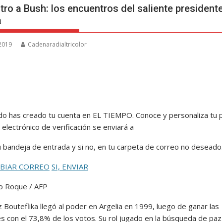
tro a Bush: los encuentros del saliente president
a
 2019
Cadenaradialtricolor
do has creado tu cuenta en EL TIEMPO. Conoce y personaliza tu pe
 electrónico de verificación se enviará a
u bandeja de entrada y si no, en tu carpeta de correo no deseado
MBIAR CORREO
SI, ENVIAR
o Roque / AFP
 Bouteflika llegó al poder en Argelia en 1999, luego de ganar las
es con el 73,8% de los votos. Su rol jugado en la búsqueda de paz