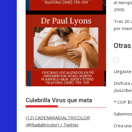
el Aeropu
2000.
Tras 20 
por masi
Otras
Llegaste
Disfruta
¡Suscríbe
Culebrilla Virus que mata
* COP $9
Sabemos 
(12) CADENARADIALTRICOLOR
(@Radialtricolor) / Twitter
Crea una