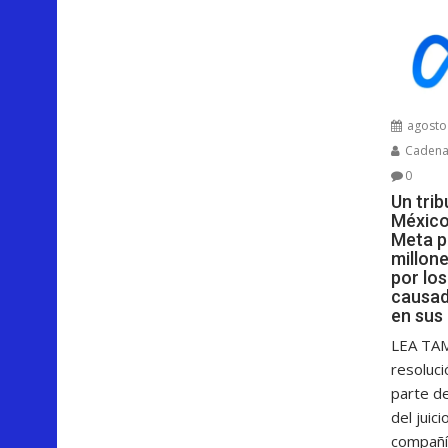
agosto 
Cadenar
0
Un tri
México
Meta p
millon
por lo
causad
en sus
LEA TA
resoluci
parte d
del juici
compañía