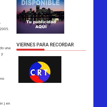
o
e 2005.
VIERNES PARA RECORDAR
ndo una
 y
ino
er.) en