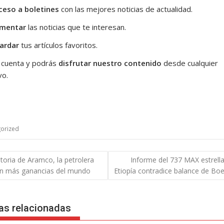
ceso a boletines
con las mejores noticias de actualidad.
mentar
las noticias que te interesan.
ardar
tus artículos favoritos.
 cuenta y podrás
disfrutar nuestro contenido
desde cualquier
vo.
orized
gación
storia de Aramco, la petrolera
Informe del 737 MAX estrell
on más ganancias del mundo
Etiopía contradice balance de Bo
das
as relacionadas