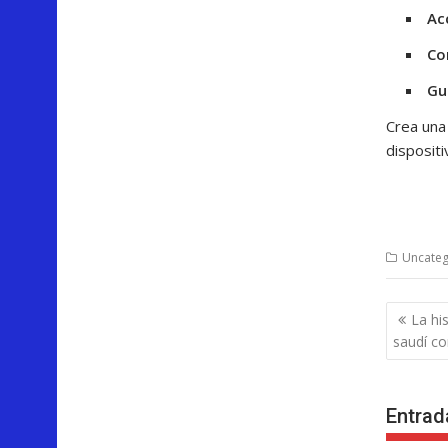
Ac
Co
Gu
Crea una
dispositi
Uncateg
Nave
La hi
de
saudí c
entra
Entrad