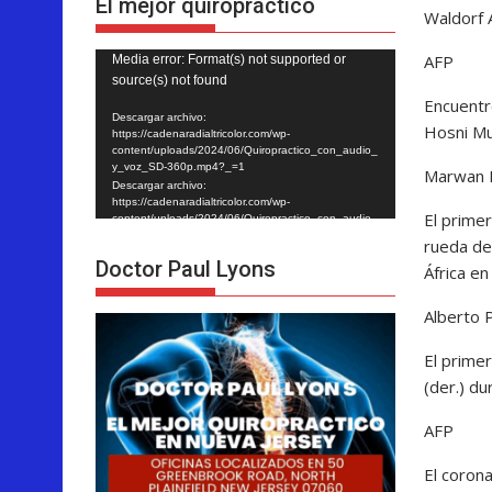
El mejor quiropráctico
Waldorf 
AFP
Reproductor
Media error: Format(s) not supported or
source(s) not found
de
Encuentro
vídeo
Descargar archivo:
Hosni Mub
https://cadenaradialtricolor.com/wp-
content/uploads/2024/06/Quiropractico_con_audio_
y_voz_SD-360p.mp4?_=1
Marwan 
Descargar archivo:
https://cadenaradialtricolor.com/wp-
El primer
content/uploads/2024/06/Quiropractico_con_audio_
y_voz_SD-360p.mp4?_=1
rueda de
Doctor Paul Lyons
África en
Alberto P
El primer
(der.) du
AFP
El corona