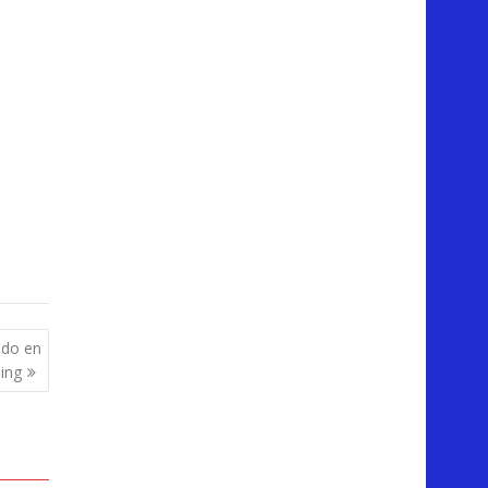
ado en
eing