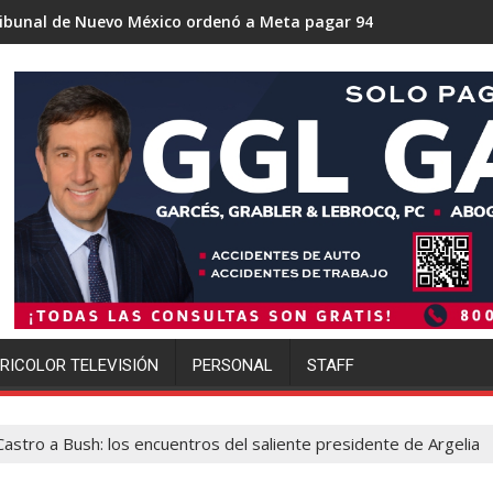
co ordenó a Meta pagar 942 millones de dólares por los daños 
Trump se acerca a lograr la mayo
RICOLOR TELEVISIÓN
PERSONAL
STAFF
astro a Bush: los encuentros del saliente presidente de Argelia