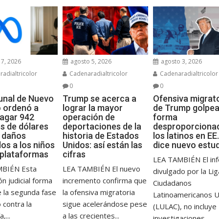
7, 2026
agosto 5, 2026
agosto 3, 2026
adialtricolor
Cadenaradialtricolor
Cadenaradialtricolor
0
0
bunal de Nuevo
Trump se acerca a
Ofensiva migrat
 ordenó a
lograr la mayor
de Trump golpea
agar 942
operación de
forma
es de dólares
deportaciones de la
desproporciona
s daños
historia de Estados
los latinos en EE.
os a los niños
Unidos: así están las
dice nuevo estu
 plataformas
cifras
LEA TAMBIÉN El in
MBIÉN Esta
LEA TAMBIÉN El nuevo
divulgado por la Li
ón judicial forma
incremento confirma que
Ciudadanos
e la segunda fase
la ofensiva migratoria
Latinoamericanos 
o contra la
sigue acelerándose pese
(LULAC), no incluye
,...
a las crecientes...
investigaciones...