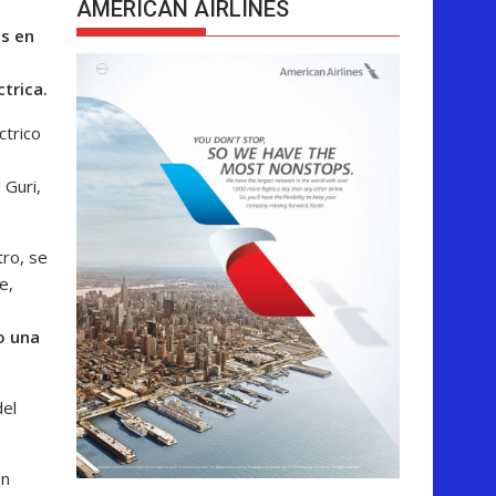
AMERICAN AIRLINES
es en
trica.
ctrico
 Guri,
tro, se
e,
o una
del
en