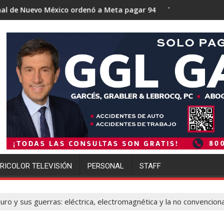
co ordenó a Meta pagar 942 millones de dólares por los daños 
Trump se acerca a lograr la mayor
RICOLOR TELEVISIÓN
PERSONAL
STAFF
ro y sus guerras: eléctrica, electromagnética y la no convenciona