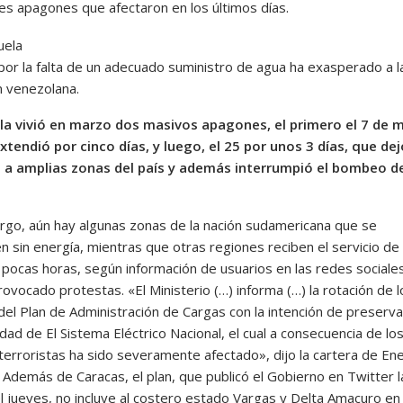
es apagones que afectaron en los últimos días.
 por la falta de un adecuado suministro de agua ha exasperado a l
n venezolana.
a vivió en marzo dos masivos apagones, el primero el 7 de 
xtendió por cinco días, y luego, el 25 por unos 3 días, que de
s a amplias zonas del país y además interrumpió el bombeo d
rgo, aún hay algunas zonas de la nación sudamericana que se
 sin energía, mientras que otras regiones reciben el servicio de 
 pocas horas, según información de usuarios en las redes sociales
ovocado protestas. «El Ministerio (…) informa (…) la rotación de l
del Plan de Administración de Cargas con la intención de preserva
dad de El Sistema Eléctrico Nacional, el cual a consecuencia de lo
terroristas ha sido severamente afectado», dijo la cartera de Ene
. Además de Caracas, el plan, que publicó el Gobierno en Twitter l
l jueves, no incluye al costero estado Vargas y Delta Amacuro en 