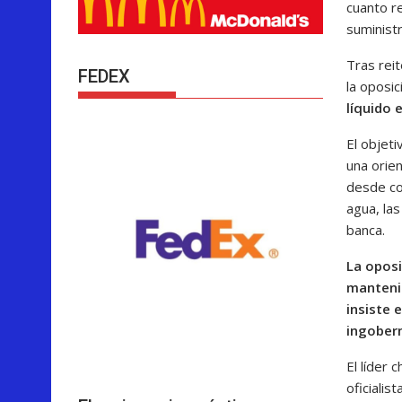
cuanto re
suminist
Tras rei
FEDEX
la oposic
líquido 
El objeti
una orien
desde co
agua, las
banca.
La oposi
mantenim
insiste 
ingobern
El líder
oficialis