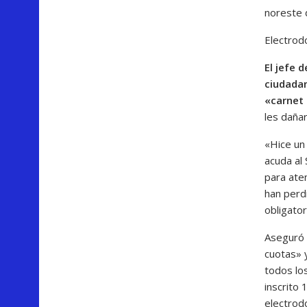
noreste d
Electrod
El jefe 
ciudadan
«carnet 
les daña
«Hice un
acuda al 
para ate
han perdi
obligator
Aseguró 
cuotas» y
todos los
inscrito
electrod