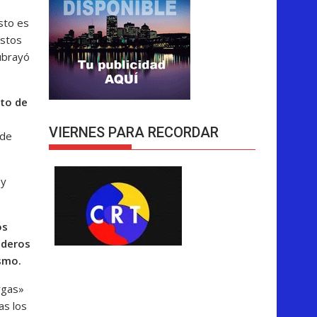
sto es
estos
subrayó
nto de
VIERNES PARA RECORDAR
 de
 y
os
aderos
smo.
rgas»
as los