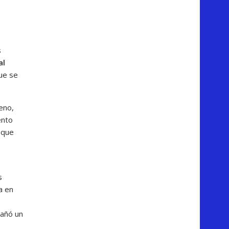
s
al
ue se
eno,
ento
 que
s
a en
dañó un