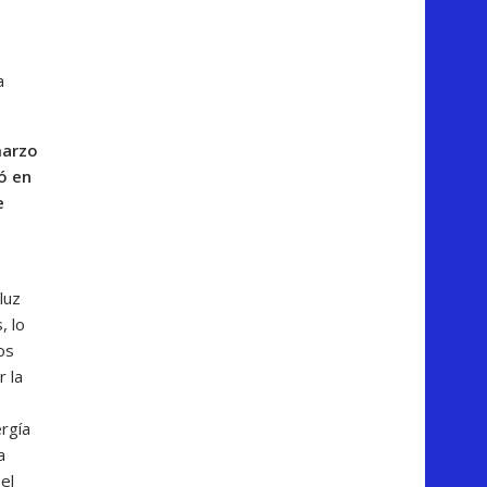
a
marzo
jó en
e
luz
, lo
os
r la
s
rgía
a
el