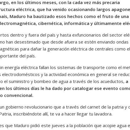
rgo, en los últimos meses, con la cada vez más precaria
ructura eléctrica, que ha venido ocasionando largos apagon
país, Maduro ha bautizado esos hechos como el fruto de una
lectromagnética, cibernética, informática y últimamente eléc
tos dentro y fuera del país y hasta exfuncionarios del sector elé
no han desestimado que desde afuera se estén enviando ondas
agnéticas para dañar la generación eléctrica de centrales como el
portante del país.
in energía eléctrica fallan los sistemas de transporte como el me
s electrodomésticos y la actividad económica en general se reduc
do el suministro y bombeo de agua a través de los acueductos,
a
n los últimos días le ha dado por catalogar ese evento com
o convencional.
un gobierno revolucionario que a través del carnet de la patria y 
atria, inscribiéndote allí, te va a hacer llegar tu lavadora.
es que Maduro pidió este jueves a la población que acopie agua 