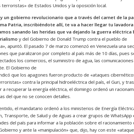
terroristas» de Estados Unidos y la oposición local.
y un gobierno revolucionario que a través del carnet de la pa
ema Patria, inscribiéndote allí, te va a hacer llegar tu lavador
mos sanando las heridas que va dejando la guerra eléctrica 
rialismo
y del Gobierno de Donald Trump contra el pueblo de
a», apuntó. El pasado 7 de marzo comenzó en Venezuela una sec
nes que paralizaron por completo al país más de 10 días, pues s
ectados los comercios, el suministro de agua, las comunicaciones 
te. El Gobierno de
ndicó que los apagones fueron producto de «ataques cibernético
rroristas» contra la principal hidroeléctrica del país, el Guri, y tras
 a recuperar la energía eléctrica, el domingo ordenó un racionam
ías del que no se conocen detalles.
ntido, el mandatario ordenó a los ministerios de Energía Eléctric
n, Transporte, de Salud y de Aguas a crear grupos de WhatsApp 
des del país para informar a la población sobre el racionamiento
 Gobierno y ante la «manipulación» que, dijo, hay con este «ataque