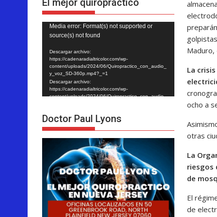
El mejor quiropráctico
almacena
electrod
preparán
Reproductor
Media error: Format(s) not supported or
source(s) not found
golpista
de
Maduro, 
vídeo
Descargar archivo:
https://cadenaradialtricolor.com/wp-
content/uploads/2024/06/Quiropractico_con_audio_
La crisi
y_voz_SD-360p.mp4?_=1
electric
Descargar archivo:
https://cadenaradialtricolor.com/wp-
cronogram
content/uploads/2024/06/Quiropractico_con_audio_
ocho a s
y_voz_SD-360p.mp4?_=1
Doctor Paul Lyons
Asimismo
otras ci
La Organ
riesgos 
de mosq
El régim
de electr