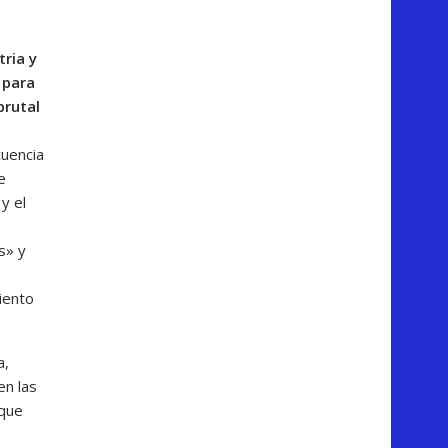
tria y
a para
brutal
uencia
e
y el
s» y
iento
a,
en las
 que