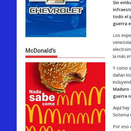
Sin emba
infraest
todo el 
guerra e
Los exper
venezola
electrom
McDonald’s
la más im
Y como s
dañan lo
incluyen
Maduro e
guerra n
Aquí hay 
Sistema P
Por eso 