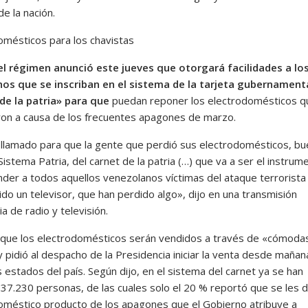
e la nación.
omésticos para los chavistas
del régimen anunció este jueves que otorgará facilidades a lo
os que se inscriban en el sistema de la tarjeta gubernament
de la patria» para que
puedan reponer los electrodomésticos q
ron a causa de los frecuentes apagones de marzo.
 llamado para que la gente que perdió sus electrodomésticos, bu
Sistema Patria, del carnet de la patria (…) que va a ser el instrum
nder a todos aquellos venezolanos víctimas del ataque terrorista
do un televisor, que han perdido algo», dijo en una transmisión
ia de radio y televisión.
que los electrodomésticos serán vendidos a través de «cómoda
 pidió al despacho de la Presidencia iniciar la venta desde mañan
 estados del país. Según dijo, en el sistema del carnet ya se han
 137.230 personas, de las cuales solo el 20 % reportó que se les 
oméstico producto de los apagones que el Gobierno atribuye a