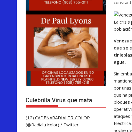
constant
La crisis
població
Venezuel
que se e
tiniebla
agua.
Sin emba
mantienen
por unas
que ha pr
Culebrilla Virus que mata
bloques 
operativi
ataques 
(12) CADENARADIALTRICOLOR
Eléctrica
(@Radialtricolor) / Twitter
noche de