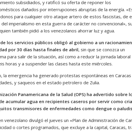
miento subsidiados, y ratificó su oferta de reponer los
omésticos dañados por interrupciones abruptas de la energía. «E
donos para cualquier otro ataque artero de estos fascistas, de 
s del imperialismo en esta guerra de carácter no convencional», 
quien también pidió a los venezolanos ahorrar luz y agua.
s de los servicios públicos obligó al gobierno a un racionamie
idad por 30 días hasta finales de abril
, sin que se conozca un
a para salir de la situación, así como a reducir la jornada laboral
eis horas y a suspender las clases hasta este miércoles.
, la emergencia ha generado protestas espontáneas en Caracas
udades, y saqueos en el estado petrolero de Zulia.
ización Panamericana de la Salud (OPS) ha advertido sobre l
de acumular agua en recipientes caseros por servir como cri
uitos transmisores de enfermedades como dengue o paludi
en venezolano divulgó el jueves un «Plan de Administración de Ca
icidad o cortes programados, que excluye a la capital, Caracas, tr