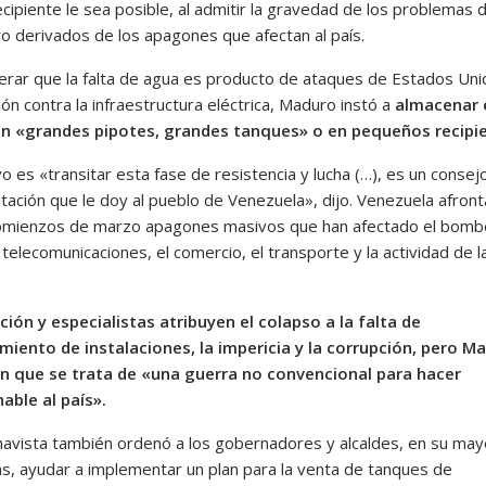
cipiente le sea posible, al admitir la gravedad de los problemas 
ro derivados de los apagones que afectan al país.
terar que la falta de agua es producto de ataques de Estados Uni
ión contra la infraestructura eléctrica, Maduro instó a
almacenar 
en «grandes pipotes, grandes tanques» o en pequeños recipi
vo es «transitar esta fase de resistencia y lucha (…), es un consej
tación que le doy al pueblo de Venezuela», dijo. Venezuela afront
mienzos de marzo apagones masivos que han afectado el bomb
 telecomunicaciones, el comercio, el transporte y la actividad de l
ción y especialistas atribuyen el colapso a la falta de
iento de instalaciones, la impericia y la corrupción, pero M
en que se trata de «una guerra no convencional para hacer
able al país».
 chavista también ordenó a los gobernadores y alcaldes, en su may
tas, ayudar a implementar un plan para la venta de tanques de