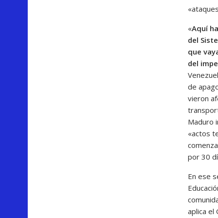
«ataques 
«
Aquí ha
del Sist
que vaya
del impe
Venezuel
de apago
vieron af
transpor
Maduro i
«actos te
comenzar
por 30 d
En ese se
Educació
comunida
aplica el