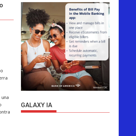
no
do
erra
e una
o
GALAXY IA
ontra