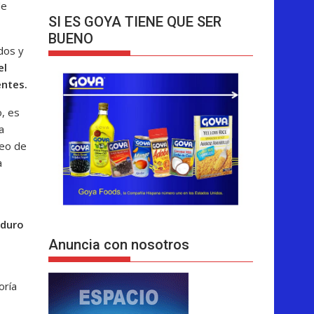
de
SI ES GOYA TIENE QUE SER
BUENO
dos y
el
entes.
o, es
a
eo de
a
aduro
Anuncia con nosotros
oría