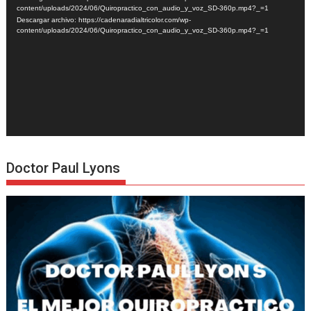
vídeo
content/uploads/2024/06/Quiropractico_con_audio_y_voz_SD-360p.mp4?_=1
Descargar archivo: https://cadenaradialtricolor.com/wp-
content/uploads/2024/06/Quiropractico_con_audio_y_voz_SD-360p.mp4?_=1
Doctor Paul Lyons