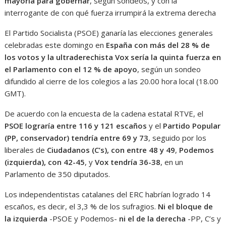
mayoría para gobernar
, según sondeos, y con la
interrogante de con qué fuerza irrumpirá la extrema derecha
El Partido Socialista (PSOE) ganaría las elecciones generales
celebradas este domingo en
España con más del 28 % de
los votos y la ultraderechista Vox sería la quinta fuerza en
el Parlamento con el 12 % de apoyo
, según un sondeo
difundido al cierre de los colegios a las 20.00 hora local (18.00
GMT).
De acuerdo con la encuesta de la cadena estatal RTVE, el
PSOE lograría entre 116 y 121 escaños
y el
Partido Popular
(PP, conservador) tendría entre 69 y 73
, seguido por los
liberales de
Ciudadanos (C’s), con entre 48 y 49
,
Podemos
(izquierda), con 42-45
, y
Vox tendría 36-38
, en un
Parlamento de 350 diputados.
Los independentistas catalanes del ERC habrían logrado 14
escaños, es decir, el 3,3 % de los sufragios.
Ni el bloque de
la izquierda
-PSOE y Podemos-
ni el de la derecha
-PP, C’s y