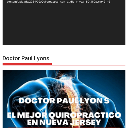
content/uploads/2024/06/Quiropractico_con_audio_y_voz_SD-360p.mp4?_=1
Doctor Paul Lyons