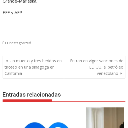
Grande-Marlaska.
EFE y AFP
Uncategorized
Navegación
Un muerto y tres heridos en
Entran en vigor sanciones de
de
tiroteo en una sinagoga en
EE. UU. al petróleo
entradas
California
venezolano
Entradas relacionadas