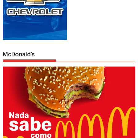
McDonald’s