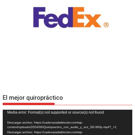
El mejor quiropráctico
Reproductor
Media error: Format(s) not supported or source(s) not found
de
Descargar archivo: https://cadenaradialtricolor.com/wp-
vídeo
content/uploads/2024/06/Quiropractico_con_audio_y_voz_SD-360p.mp4?_=1
Descargar archivo: https://cadenaradialtricolor.com/wp-