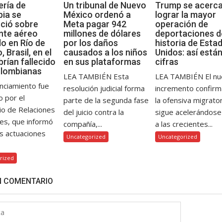
ería de
Un tribunal de Nuevo
Trump se acerca
ia se
México ordenó a
lograr la mayor
ció sobre
Meta pagar 942
operación de
nte aéreo
millones de dólares
deportaciones d
do en Río de
por los daños
historia de Esta
, Brasil, en el
causados a los niños
Unidos: así están
rían fallecido
en sus plataformas
cifras
olombianas
LEA TAMBIÉN Esta
LEA TAMBIÉN El n
nciamiento fue
resolución judicial forma
incremento confirm
o por el
parte de la segunda fase
la ofensiva migrator
io de Relaciones
del juicio contra la
sigue acelerándos
es, que informó
compañía,...
a las crecientes...
s actuaciones
Uncategorized
Uncategorized
rized
N COMENTARIO