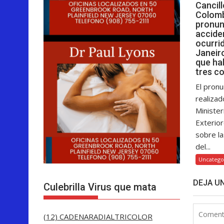
Cancill
Colomb
pronun
accide
ocurri
Janeiro
que hab
tres c
El pronu
realizad
Minister
Exterior
sobre la
del...
Uncatego
DEJA U
Culebrilla Virus que mata
(12) CADENARADIALTRICOLOR