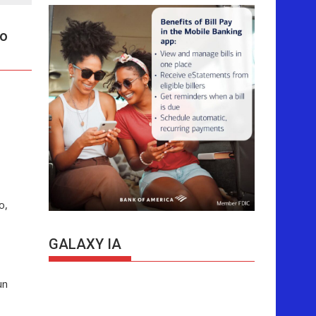
ro
o,
GALAXY IA
un