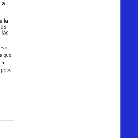
 a
e la
dos
 las
uevo
a que
ia
e pese