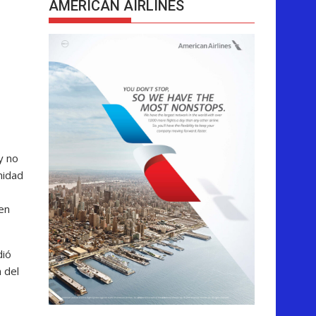
AMERICAN AIRLINES
y no
nidad
 en
dió
 del