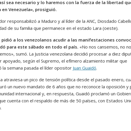
sí sea necesario y lo haremos con la fuerza de la libertad qu
en Venezuela», prosiguió.
ador responsabilizó a Maduro y al líder de la ANC, Diosdado Cabell
idad de su familia que permanece en el estado Lara (oeste).
pidió a los venezolanos acudir a las manifestaciones convo
dó para este sábado en todo el país.
«No nos cansemos, no n
emos», sumó. La Justicia venezolana decidió procesar a diez dip
r apoyado, según el Supremo, el efímero alzamiento militar que
 la semana pasada el líder opositor
Juan Guaidó
.
a atraviesa un pico de tensión política desde el pasado enero, c
uró un nuevo mandato de 6 años que no reconoce la oposición y 
munidad internacional y, en respuesta, Guaidó proclamó un Gobie
 que cuenta con el respaldo de más de 50 países, con Estados Un
.