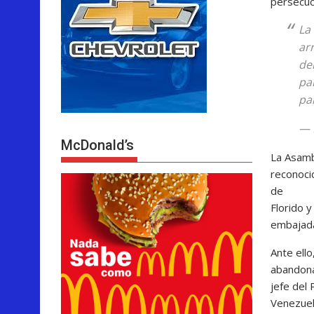
persecuci
La
ar
de
pa
pa
— 
McDonald’s
La Asambl
reconoci
de
Florido y
embajada
Ante ell
abandona
jefe del
Venezuel