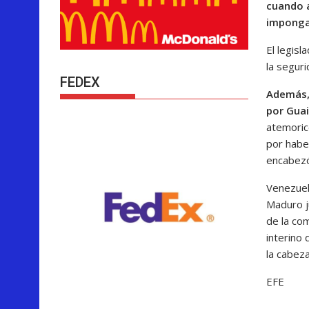
cuando a
imponga 
El legisl
la segur
FEDEX
Además, 
por Guai
atemoric
por habe
encabezó
Venezuel
Maduro j
de la co
interino
la cabeza
EFE