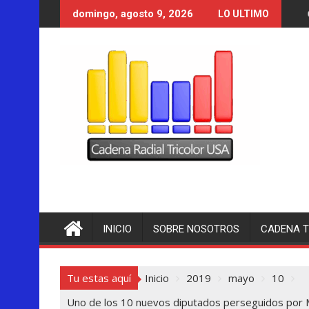
Saltar
Cancillería de Co
domingo, agosto 9, 2026
LO ULTIMO
al
contenido
INICIO
SOBRE NOSOTROS
CADENA T
Tu estas aquí
Inicio
2019
mayo
10
Uno de los 10 nuevos diputados perseguidos por 