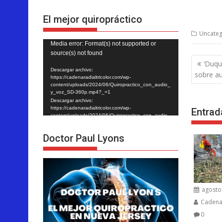
El mejor quiropráctico
Uncateg
Reproductor
Media error: Format(s) not supported or
source(s) not found
de
Nave
‘Duqu
vídeo
Descargar archivo:
de
sobre au
https://cadenaradialtricolor.com/wp-
entra
content/uploads/2024/06/Quiropractico_con_audio_
y_voz_SD-360p.mp4?_=1
Descargar archivo:
https://cadenaradialtricolor.com/wp-
Entrad
content/uploads/2024/06/Quiropractico_con_audio_
y_voz_SD-360p.mp4?_=1
Doctor Paul Lyons
agosto 
Cadenar
0