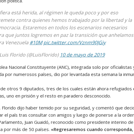
ón política.
 fiera está herida, al régimen le queda poco y por eso
remete contra quienes hemos trabajado por la libertad y la
mocracia. Estaremos en todos los escenarios necesarios
ra que juntos logremos en paz la transición que anhelamos
ra Venezuela
#10M
pic.twitter.com/Vznm90JGiy
Luis Florido (@LuisFlorido)
10 de mayo de 2019
ea Nacional Constituyente (ANC), integrada solo por oficialistas 
da por numerosos países, dio por levantada esta semana la inmu
 de otros 9 diputados, tres de los cuales están ahora refugiados
s, uno en prisión y el resto en paradero desconocido.
o, Florido dijo haber temido por su seguridad, y comentó que deci
r el país tras consultar con amigos y luego de ponerse a la orden
 Parlamento, Juan Guaidó, reconocido como presidente interino de
a por más de 50 países.
«Regresaremos cuando corresponda,