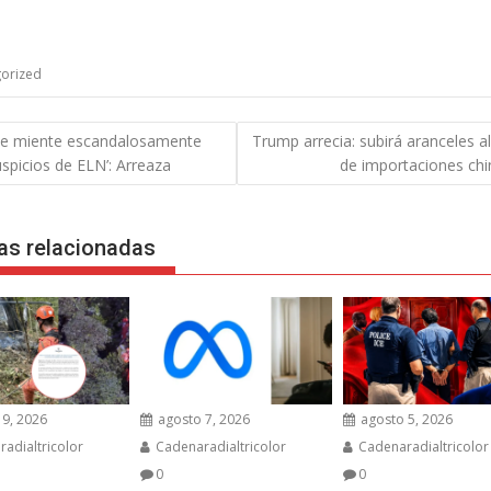
orized
gación
e miente escandalosamente
Trump arrecia: subirá aranceles al
spicios de ELN’: Arreaza
de importaciones chi
das
as relacionadas
9, 2026
agosto 7, 2026
agosto 5, 2026
adialtricolor
Cadenaradialtricolor
Cadenaradialtricolor
0
0