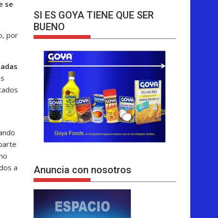
e se
SI ES GOYA TIENE QUE SER
BUENO
o, por
cadas
os
utados
uando
parte
rno
idos a
Anuncia con nosotros