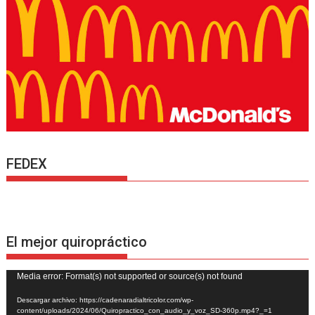
FEDEX
El mejor quiropráctico
Reproductor
Media error: Format(s) not supported or source(s) not found
de
Descargar archivo: https://cadenaradialtricolor.com/wp-
vídeo
content/uploads/2024/06/Quiropractico_con_audio_y_voz_SD-360p.mp4?_=1