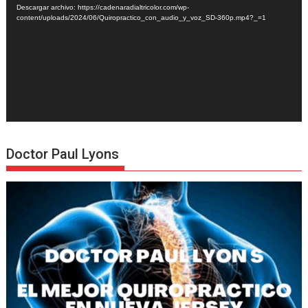
Descargar archivo: https://cadenaradialtricolor.com/wp-
content/uploads/2024/06/Quiropractico_con_audio_y_voz_SD-360p.mp4?_=1
Doctor Paul Lyons