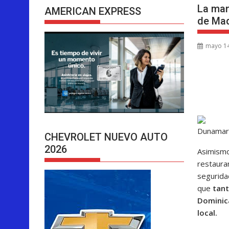
La man
AMERICAN EXPRESS
de Ma
mayo 14
Dunamar
CHEVROLET NUEVO AUTO
2026
Asimismo
restauran
seguridad
que
tant
Dominic
local.