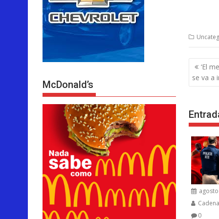
Uncateg
Nave
‘El m
de
se va a i
McDonald’s
entra
Entrad
agosto 
Cadenar
0