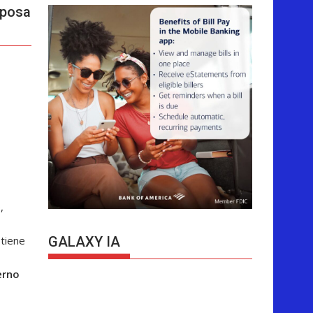
sposa
,
stiene
GALAXY IA
erno