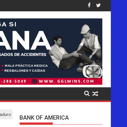
 Unidos: así están las cifras
golpea de forma desproporcionada a los latinos en EE. UU., di
Pistas del presunto autor intelectual
Maduro
BANK OF AMERICA