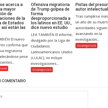
se acerca a
Ofensiva migratoria
Pistas del presu
 la mayor
de Trump golpea de
autor intelectual
ión de
forma
Tras cumplirse más
aciones de la
desproporcionada a
un año de su muerte
ia de Estados
los latinos en EE. UU.,
 así están las
dice nuevo estudio
autoridades siguen
avanzando en la
LEA TAMBIÉN El informe,
BIÉN El nuevo
investigación...
divulgado por la Liga de
nto confirma que
Ciudadanos
Uncategorized
iva migratoria
Latinoamericanos Unidos
celerándose pese
(LULAC), no incluye
cientes...
investigaciones...
rized
Uncategorized
N COMENTARIO