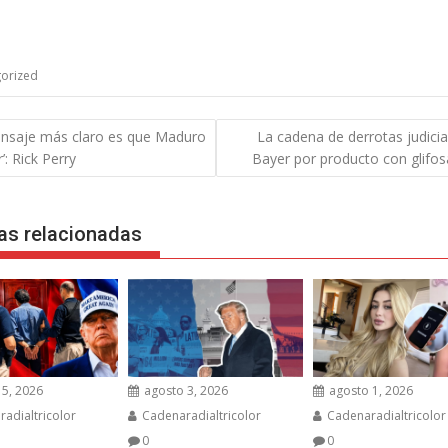
orized
gación
ensaje más claro es que Maduro
La cadena de derrotas judicia
r’: Rick Perry
Bayer por producto con glifos
das
as relacionadas
5, 2026
agosto 3, 2026
agosto 1, 2026
adialtricolor
Cadenaradialtricolor
Cadenaradialtricolor
0
0