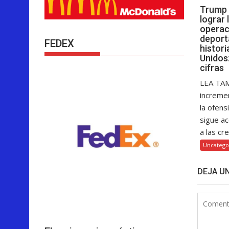
Trump 
lograr
operac
deport
FEDEX
histor
Unidos:
cifras
LEA TAM
increme
la ofens
sigue a
a las cre
Uncatego
DEJA U