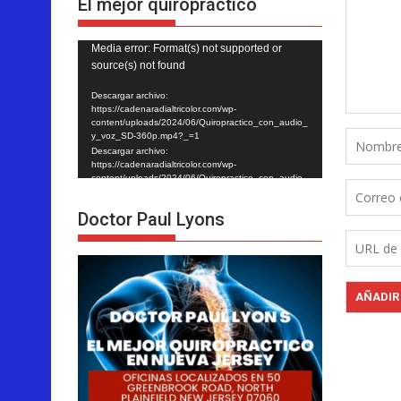
El mejor quiropráctico
Reproductor
Media error: Format(s) not supported or
source(s) not found
de
vídeo
Descargar archivo:
https://cadenaradialtricolor.com/wp-
content/uploads/2024/06/Quiropractico_con_audio_
y_voz_SD-360p.mp4?_=1
Descargar archivo:
https://cadenaradialtricolor.com/wp-
content/uploads/2024/06/Quiropractico_con_audio_
y_voz_SD-360p.mp4?_=1
Doctor Paul Lyons