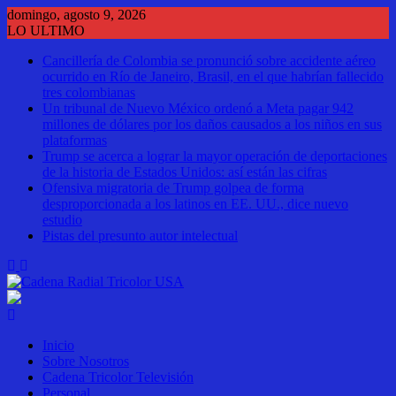
Saltar
domingo, agosto 9, 2026
al
LO ULTIMO
contenido
Cancillería de Colombia se pronunció sobre accidente aéreo
ocurrido en Río de Janeiro, Brasil, en el que habrían fallecido
tres colombianas
Un tribunal de Nuevo México ordenó a Meta pagar 942
millones de dólares por los daños causados a los niños en sus
plataformas
Trump se acerca a lograr la mayor operación de deportaciones
de la historia de Estados Unidos: así están las cifras
Ofensiva migratoria de Trump golpea de forma
desproporcionada a los latinos en EE. UU., dice nuevo
estudio
Pistas del presunto autor intelectual
Inicio
Sobre Nosotros
Cadena Tricolor Televisión
Personal