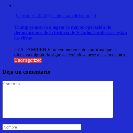
agosto 5, 2026
Cadenaradialtricolor
0
Trump se acerca a lograr la mayor operación de
deportaciones de la historia de Estados Unidos: así están
las cifras
LEA TAMBIÉN El nuevo incremento confirma que la
ofensiva migratoria sigue acelerándose pese a las crecientes...
Uncategorized
Deja un comentario