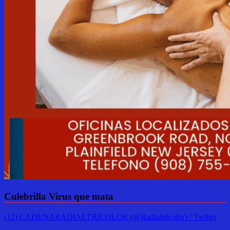
Culebrilla Virus que mata
(12) CADENARADIALTRICOLOR (@Radialtricolor) / Twitter