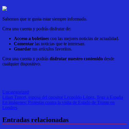
Sabemos que te gusta estar siempre informado.
Crea una cuenta y podrás disfrutar de:
Acceso a boletines
con las mejores noticias de actualidad.
Comentar
las noticias que te interesan.
Guardar
tus artículos favoritos.
Crea una cuenta y podrás
disfrutar nuestro contenido
desde
cualquier dispositivo.
Uncategorized
Navegación
Lilian Tintori, esposa del opositor Leopoldo López, llega a España
En imágenes: Protestas contra la visita de Estado de Trump en
de
Londres
entradas
Entradas relacionadas