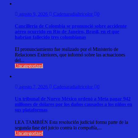
agosto 9, 2026
Cadenaradialtricolor
0
Cancillería de Colombia se pronunció sobre accidente
aéreo ocurrido en Río de Janeiro, Brasil, en el que
habrían fallecido tres colombianas
El pronunciamiento fue realizado por el Ministerio de
Relaciones Exteriores, que informó sobre las actuaciones
del...
Uncategorized
agosto 7, 2026
Cadenaradialtricolor
0
Un tribunal de Nuevo México ordenó a Meta pagar 942
millones de dólares por los daños causados a los niños en
sus plataformas
LEA TAMBIÉN Esta resolución judicial forma parte de la
segunda fase del juicio contra la compañía,...
Uncategorized