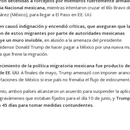
eron detenidas a forcejeos por miembros fuertemente armad
ia Nacional mexicana
, mientras intentaron cruzar el Río Bravo 
árez (México), para llegar a El Paso en EE. UU.
n causó indignación y encendió críticas, que aseguran que l
ón de estos migrantes por parte de autoridades mexicanas
ye un muro invisible
, en alusión a la amenaza del presidente
idense Donald Trump de hacer pagar a México por una nueva mu
a que frene la migración.
ecimiento de la política migratoria mexicana fue producto de
de EE. UU
. A finales de mayo, Trump amenazó con imponer aranc
rtaciones de México si ese país no frenaba el flujo de indocumen
junio, ambos países alcanzaron un acuerdo para suspender la aplic
gravámenes que estaban fijados para el día 10 de junio, y
Trump 
o 45 días para tomar medidas contundentes.