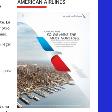
AMERICAN AIRLINES
a
te. La
r otro
ano.
 llegar
as para
y una