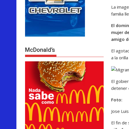
La image
familia l
El domin
mujer de
amigo de
McDonald’s
El agotad
a la oril
El gobie
detener 
Foto:
Jose Lui
El fin d