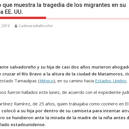
o que muestra la tragedia de los migrantes en su
a EE. UU.
, 2019
Cadenaradialtricolor
nte salvadoreño y su hija de casi dos años murieron ahogad
e cruzar el Río Bravo a la altura de la ciudad de Matamoros
, d
estado Tamaulipas (
México
), en su camino hacia
Estados Unidos
.
os fueron hallados este lunes, de acuerdo con el expediente judic
rtínez Ramírez, de 25 años, quien trabajaba como cocinero en El
,
colocó a su hija por dentro de su camiseta para intentar at
pero se hundieron ante la mirada de la madre de la niña antes 
l lado estadounidense.