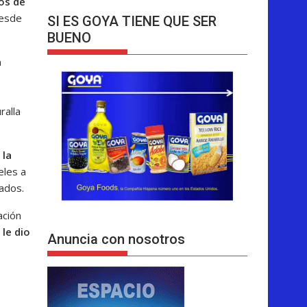
os de
desde
SI ES GOYA TIENE QUE SER
BUENO
a
ralla
 la
eles a
tados.
ación
le dio
Anuncia con nosotros