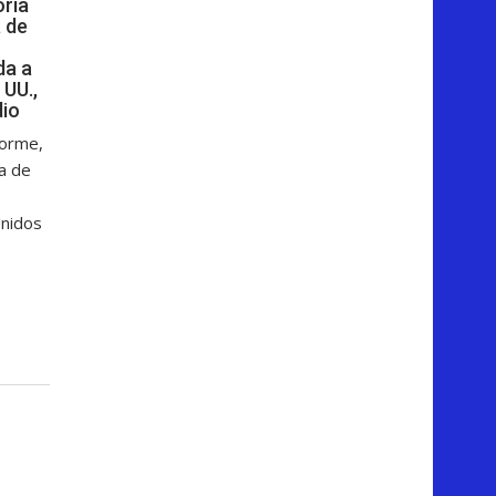
oria
 de
da a
 UU.,
dio
forme,
ga de
Unidos