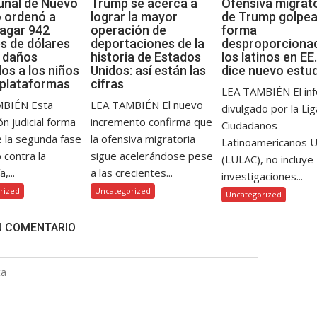
bunal de Nuevo
Trump se acerca a
Ofensiva migrat
 ordenó a
lograr la mayor
de Trump golpea
agar 942
operación de
forma
es de dólares
deportaciones de la
desproporciona
s daños
historia de Estados
los latinos en EE.
os a los niños
Unidos: así están las
dice nuevo estu
 plataformas
cifras
LEA TAMBIÉN El in
MBIÉN Esta
LEA TAMBIÉN El nuevo
divulgado por la Li
ón judicial forma
incremento confirma que
Ciudadanos
e la segunda fase
la ofensiva migratoria
Latinoamericanos 
o contra la
sigue acelerándose pese
(LULAC), no incluye
,...
a las crecientes...
investigaciones...
rized
Uncategorized
Uncategorized
N COMENTARIO