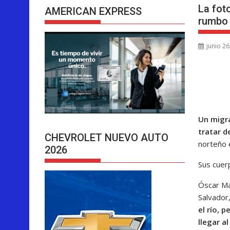
La fot
AMERICAN EXPRESS
rumbo 
junio 26
Un migra
tratar d
CHEVROLET NUEVO AUTO
norteño 
2026
Sus cuerp
Óscar Ma
Salvador
el río, 
llegar a