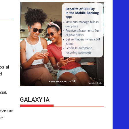
os al
el
ial.
GALAXY IA
ravesar
de