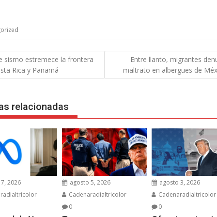
orized
gación
e sismo estremece la frontera
Entre llanto, migrantes den
osta Rica y Panamá
maltrato en albergues de Méx
das
as relacionadas
7, 2026
agosto 5, 2026
agosto 3, 2026
adialtricolor
Cadenaradialtricolor
Cadenaradialtricolor
0
0