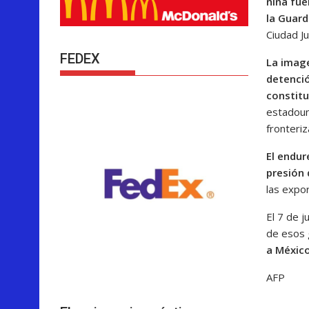
niña fu
la Guard
Ciudad Ju
FEDEX
La image
detenci
constitu
estadoun
fronteriz
El endur
presión 
las expo
El 7 de 
de esos 
a Méxic
AFP