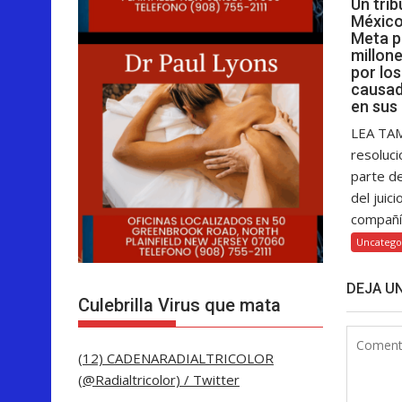
Un tri
México
Meta p
millon
por lo
causad
en sus
LEA TA
resoluci
parte d
del juici
compañía
Uncatego
DEJA U
Culebrilla Virus que mata
(12) CADENARADIALTRICOLOR
(@Radialtricolor) / Twitter