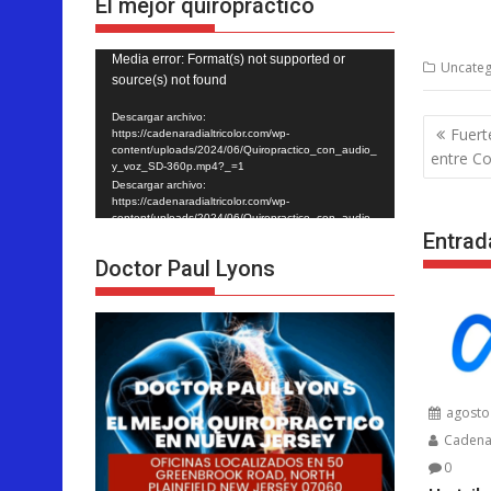
El mejor quiropráctico
Reproductor
Media error: Format(s) not supported or
Uncateg
source(s) not found
de
vídeo
Descargar archivo:
Nave
Fuert
https://cadenaradialtricolor.com/wp-
de
content/uploads/2024/06/Quiropractico_con_audio_
entre C
y_voz_SD-360p.mp4?_=1
entra
Descargar archivo:
https://cadenaradialtricolor.com/wp-
content/uploads/2024/06/Quiropractico_con_audio_
Entrad
y_voz_SD-360p.mp4?_=1
Doctor Paul Lyons
agosto 
Cadenar
0