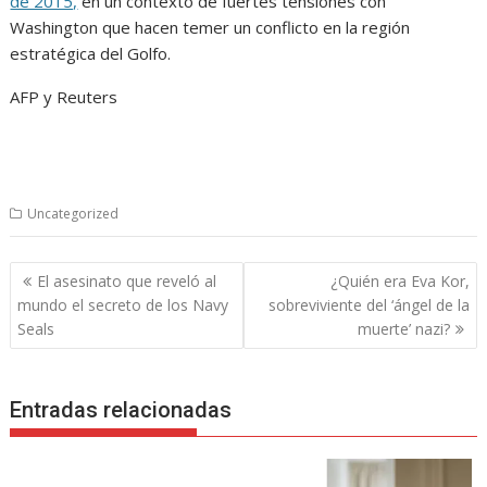
de 2015,
en un contexto de fuertes tensiones con
Washington que hacen temer un conflicto en la región
estratégica del Golfo.
AFP y Reuters
Uncategorized
Navegación
El asesinato que reveló al
¿Quién era Eva Kor,
de
mundo el secreto de los Navy
sobreviviente del ‘ángel de la
entradas
Seals
muerte’ nazi?
Entradas relacionadas