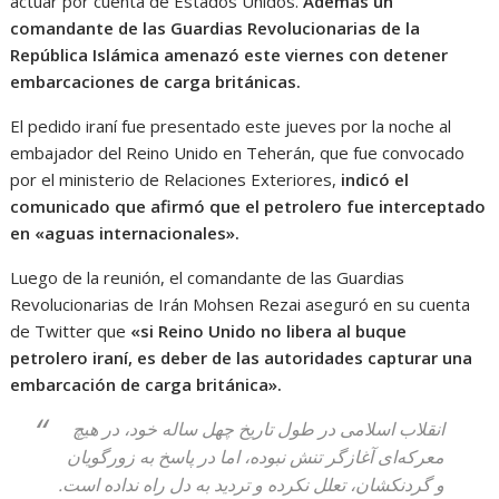
actuar por cuenta de Estados Unidos.
Además un
comandante de las Guardias Revolucionarias de la
República Islámica amenazó este viernes con detener
embarcaciones de carga británicas.
El pedido iraní fue presentado este jueves por la noche al
embajador del Reino Unido en Teherán, que fue convocado
por el ministerio de Relaciones Exteriores,
indicó el
comunicado que afirmó que el petrolero fue interceptado
en «aguas internacionales».
Luego de la reunión, el comandante de las Guardias
Revolucionarias de Irán Mohsen Rezai aseguró en su cuenta
de Twitter que
«si Reino Unido no libera al buque
petrolero iraní, es deber de las autoridades capturar una
embarcación de carga británica».
انقلاب اسلامی در طول تاریخ چهل ساله خود، در هیچ
معرکه‌ای آغازگر تنش نبوده، اما در پاسخ به زورگویان
و گردنکشان، تعلل نکرده و تردید به دل راه نداده است.