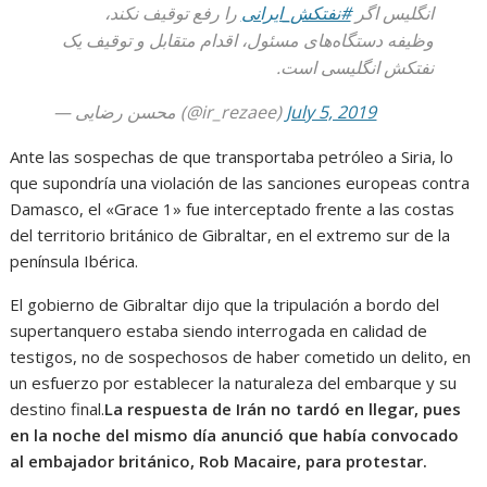
انگلیس اگر
#نفتکش_ایرانی
را رفع توقیف نکند،
وظیفه دستگاه‌های مسئول، اقدام متقابل و توقیف یک
نفتکش انگلیسی است.
— محسن رضایی (@ir_rezaee)
July 5, 2019
Ante las sospechas de que transportaba petróleo a Siria, lo
que supondría una violación de las sanciones europeas contra
Damasco, el «Grace 1» fue interceptado frente a las costas
del territorio británico de Gibraltar, en el extremo sur de la
península Ibérica.
El gobierno de Gibraltar dijo que la tripulación a bordo del
supertanquero estaba siendo interrogada en calidad de
testigos, no de sospechosos de haber cometido un delito, en
un esfuerzo por establecer la naturaleza del embarque y su
destino final.
La respuesta de Irán no tardó en llegar, pues
en la noche del mismo día anunció que había convocado
al embajador británico, Rob Macaire, para protestar.