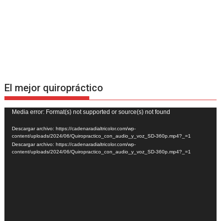
El mejor quiropráctico
Reproductor
Media error: Format(s) not supported or source(s) not found
de
Descargar archivo: https://cadenaradialtricolor.com/wp-
vídeo
content/uploads/2024/06/Quiropractico_con_audio_y_voz_SD-360p.mp4?_=1
Descargar archivo: https://cadenaradialtricolor.com/wp-
content/uploads/2024/06/Quiropractico_con_audio_y_voz_SD-360p.mp4?_=1