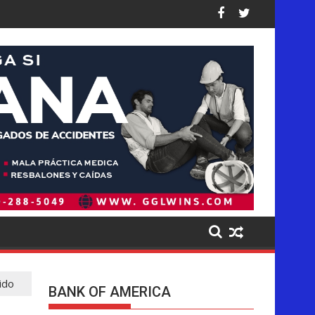
Estados Unidos: así están las cifras
 Trump golpea de forma desproporcionada a los latinos en EE. 
Pistas del presunto autor inte
ido
BANK OF AMERICA