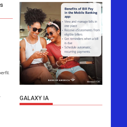
os
rfil.
.
GALAXY IA