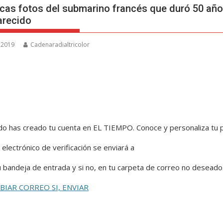
icas fotos del submarino francés que duró 50 añ
arecido
, 2019
Cadenaradialtricolor
ido
has creado tu cuenta en EL TIEMPO. Conoce y personaliza tu pe
 electrónico de verificación se enviará a
u bandeja de entrada y si no, en tu carpeta de correo no deseado
MBIAR CORREO
SI, ENVIAR