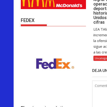
operac
deport
histor
Unidos:
FEDEX
cifras
LEA TAM
increme
la ofens
sigue a
a las cre
Uncatego
DEJA U