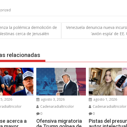
orized
gación
nza la polémica demolición de
Venezuela denuncia nueva incurs
lestinas cerca de Jerusalén
‘avión espía’ de EE.
das
as relacionadas
5, 2026
agosto 3, 2026
agosto 1, 2026
adialtricolor
Cadenaradialtricolor
Cadenaradialtricolor
0
0
se acerca a
Ofensiva migratoria
Pistas del presu
 la mayor
de Trump golpea de
autor intelectual