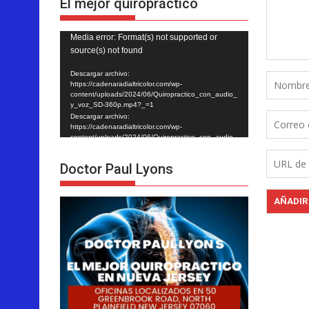
El mejor quiropráctico
Reproductor
Media error: Format(s) not supported or
source(s) not found
de
vídeo
Descargar archivo:
https://cadenaradialtricolor.com/wp-
content/uploads/2024/06/Quiropractico_con_audio_
y_voz_SD-360p.mp4?_=1
Descargar archivo:
https://cadenaradialtricolor.com/wp-
content/uploads/2024/06/Quiropractico_con_audio_
y_voz_SD-360p.mp4?_=1
Doctor Paul Lyons