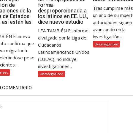
ión de
forma
Tras cumplirse más
aciones de la
desproporcionada a
un año de su muerte
ia de Estados
los latinos en EE. UU.,
 así están las
dice nuevo estudio
autoridades siguen
avanzando en la
LEA TAMBIÉN El informe,
BIÉN El nuevo
investigación...
divulgado por la Liga de
nto confirma que
Ciudadanos
Uncategorized
iva migratoria
Latinoamericanos Unidos
celerándose pese
(LULAC), no incluye
cientes...
investigaciones...
rized
Uncategorized
N COMENTARIO