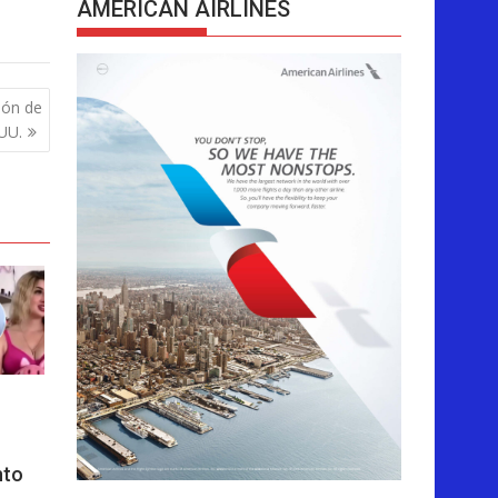
AMERICAN AIRLINES
ión de
 UU.
nto