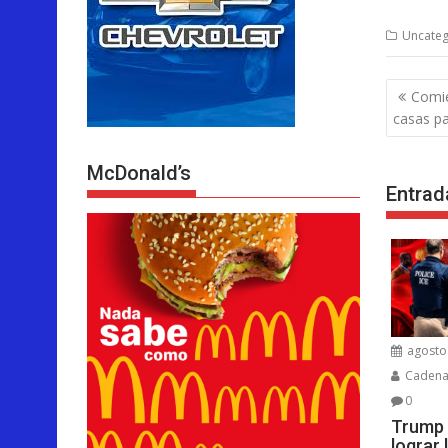
Uncateg
Nave
Comie
de
casas pa
entra
McDonald’s
Entrad
agosto 
Cadenar
0
Trump 
lograr