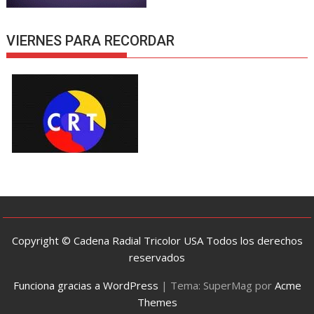
VIERNES PARA RECORDAR
Copyright © Cadena Radial Tricolor USA Todos los derechos
reservados
Funciona gracias a WordPress
|
Tema: SuperMag por
Acme
Themes