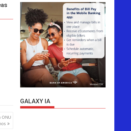
eas
GALAXY IA
na ONU
inos