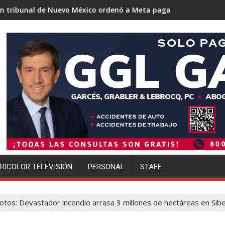
uevo México ordenó a Meta pagar 942 millones de dólares por l
Trump se acerca a logra
RICOLOR TELEVISIÓN
PERSONAL
STAFF
otos: Devastador incendio arrasa 3 millones de hectáreas en Sibe