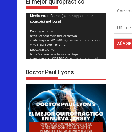
El mejor quiropráctico
Reproductor
Media error: Format(s) not supported or
source(s) not found
de
vídeo
Descargar archivo:
https://cadenaradialtricolor.com/wp-
content/uploads/2024/06/Quiropractico_con_audio_
y_voz_SD-360p.mp4?_=1
Descargar archivo:
https://cadenaradialtricolor.com/wp-
content/uploads/2024/06/Quiropractico_con_audio_
y_voz_SD-360p.mp4?_=1
Doctor Paul Lyons