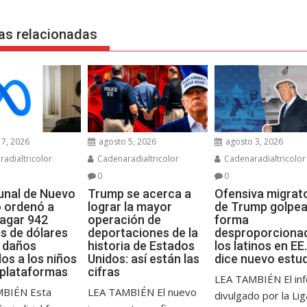
as relacionadas
7, 2026
agosto 5, 2026
agosto 3, 2026
adialtricolor
Cadenaradialtricolor
Cadenaradialtricolor
0
0
bunal de Nuevo
Trump se acerca a
Ofensiva migrat
 ordenó a
lograr la mayor
de Trump golpea
agar 942
operación de
forma
es de dólares
deportaciones de la
desproporciona
s daños
historia de Estados
los latinos en EE.
os a los niños
Unidos: así están las
dice nuevo estu
 plataformas
cifras
LEA TAMBIÉN El in
MBIÉN Esta
LEA TAMBIÉN El nuevo
divulgado por la Li