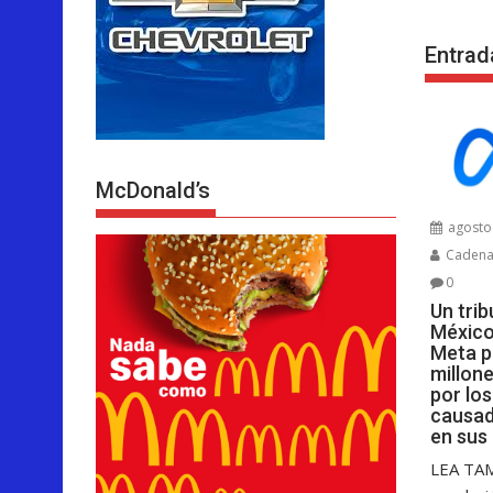
Entrad
McDonald’s
agosto 
Cadenar
0
Un tri
México
Meta p
millon
por lo
causad
en sus
LEA TA