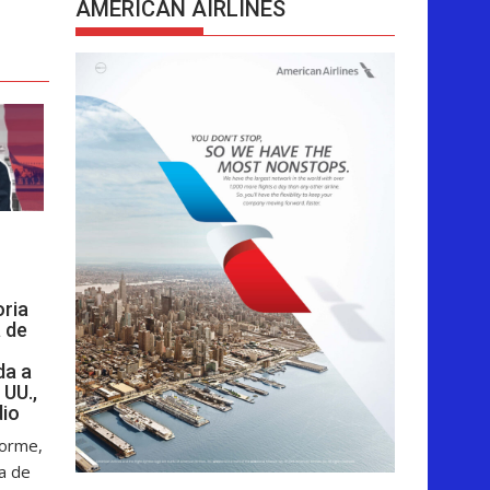
AMERICAN AIRLINES
oria
 de
da a
 UU.,
dio
forme,
ga de