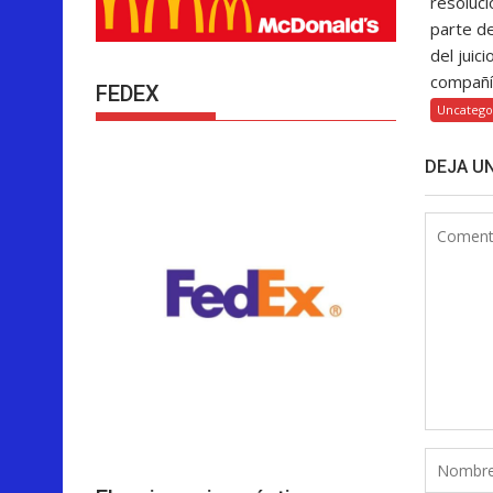
resoluci
parte d
del juici
compañía
FEDEX
Uncatego
DEJA U