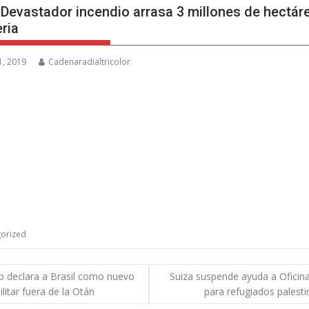
 Devastador incendio arrasa 3 millones de hectár
eria
1, 2019
Cadenaradialtricolor
orized
gación
 declara a Brasil como nuevo
Suiza suspende ayuda a Ofici
ilitar fuera de la Otán
para refugiados palest
das