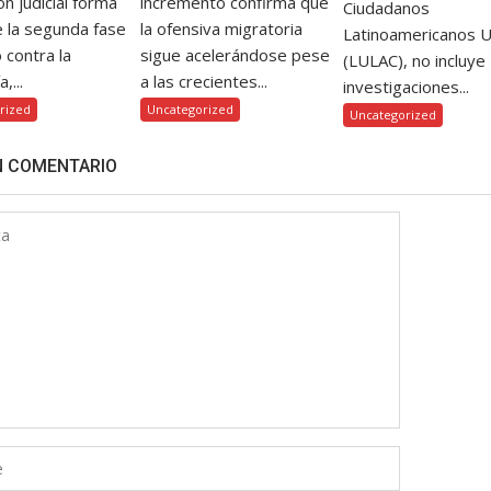
ón judicial forma
incremento confirma que
Ciudadanos
e la segunda fase
la ofensiva migratoria
Latinoamericanos 
o contra la
sigue acelerándose pese
(LULAC), no incluye
,...
a las crecientes...
investigaciones...
rized
Uncategorized
Uncategorized
N COMENTARIO