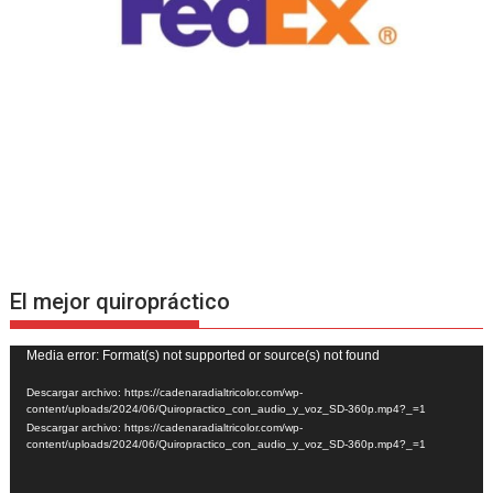
El mejor quiropráctico
Reproductor
Media error: Format(s) not supported or source(s) not found
de
Descargar archivo: https://cadenaradialtricolor.com/wp-
vídeo
content/uploads/2024/06/Quiropractico_con_audio_y_voz_SD-360p.mp4?_=1
Descargar archivo: https://cadenaradialtricolor.com/wp-
content/uploads/2024/06/Quiropractico_con_audio_y_voz_SD-360p.mp4?_=1