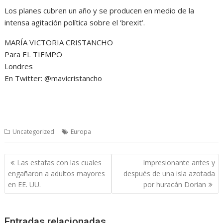
Los planes cubren un año y se producen en medio de la
intensa agitación política sobre el ‘brexit’.
MARÍA VICTORIA CRISTANCHO
Para EL TIEMPO
Londres
En Twitter: @mavicristancho
Uncategorized
Europa
Navegación
Las estafas con las cuales
Impresionante antes y
de
engañaron a adultos mayores
después de una isla azotada
entradas
en EE. UU.
por huracán Dorian
Entradas relacionadas