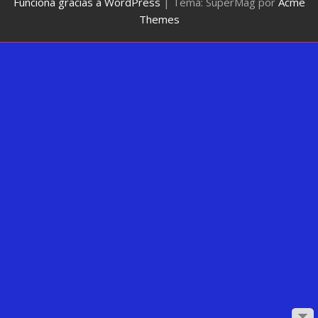
Funciona gracias a WordPress
|
Tema: SuperMag por
Acme
Themes