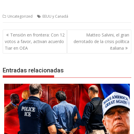
Uncategorized
EEUU y Canadá
Navegación
Tensión en frontera: Con 12
Matteo Salvini, el gran
de
votos a favor, activan acuerdo
derrotado de la crisis política
entradas
Tiar en OEA
italiana
Entradas relacionadas