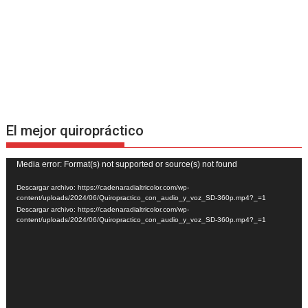
El mejor quiropráctico
Reproductor
Media error: Format(s) not supported or source(s) not found
de
Descargar archivo: https://cadenaradialtricolor.com/wp-
vídeo
content/uploads/2024/06/Quiropractico_con_audio_y_voz_SD-360p.mp4?_=1
Descargar archivo: https://cadenaradialtricolor.com/wp-
content/uploads/2024/06/Quiropractico_con_audio_y_voz_SD-360p.mp4?_=1