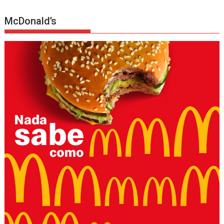
McDonald’s