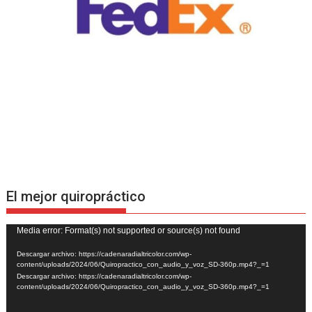
El mejor quiropráctico
Reproductor
Media error: Format(s) not supported or source(s) not found
de
Descargar archivo: https://cadenaradialtricolor.com/wp-
vídeo
content/uploads/2024/06/Quiropractico_con_audio_y_voz_SD-360p.mp4?_=1
Descargar archivo: https://cadenaradialtricolor.com/wp-
content/uploads/2024/06/Quiropractico_con_audio_y_voz_SD-360p.mp4?_=1