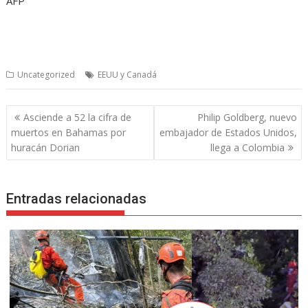
AFP
Uncategorized
EEUU y Canadá
Navegación
Asciende a 52 la cifra de
Philip Goldberg, nuevo
de
muertos en Bahamas por
embajador de Estados Unidos,
entradas
huracán Dorian
llega a Colombia
Entradas relacionadas