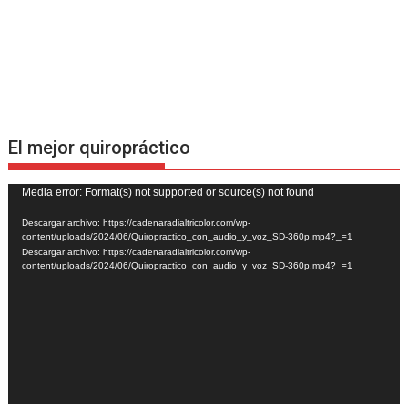
El mejor quiropráctico
Reproductor
Media error: Format(s) not supported or source(s) not found
de
Descargar archivo: https://cadenaradialtricolor.com/wp-
vídeo
content/uploads/2024/06/Quiropractico_con_audio_y_voz_SD-360p.mp4?_=1
Descargar archivo: https://cadenaradialtricolor.com/wp-
content/uploads/2024/06/Quiropractico_con_audio_y_voz_SD-360p.mp4?_=1