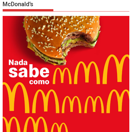
McDonald’s