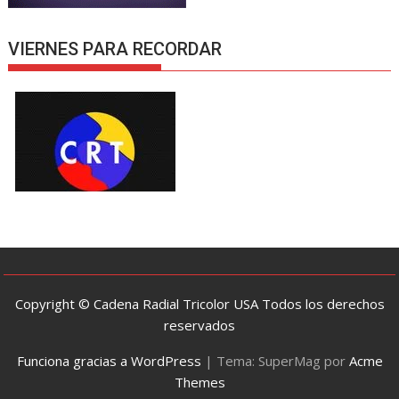
VIERNES PARA RECORDAR
Copyright © Cadena Radial Tricolor USA Todos los derechos
reservados
Funciona gracias a WordPress
|
Tema: SuperMag por
Acme
Themes