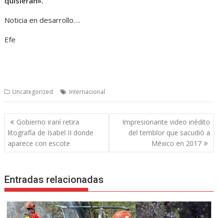
quisieran».
Noticia en desarrollo….
Efe
Uncategorized
Internacional
Navegación
Gobierno iraní retira
Impresionante video inédito
de
litografía de Isabel II donde
del temblor que sacudió a
entradas
aparece con escote
México en 2017
Entradas relacionadas