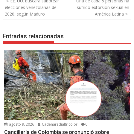
EE. UU. buscará sabotear
Una de cada 5 personas ha
de
elecciones venezolanas de
sufrido extorsión sexual en
entradas
2020, según Maduro
América Latina
Entradas relacionadas
agosto 9, 2026
Cadenaradialtricolor
0
Cancillería de Colombia se pronunció sobre