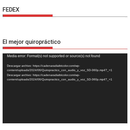
FEDEX
El mejor quiropráctico
Reproductor
Media error: Format(s) not supported or source(s) not found
de
Descargar archivo: https://cadenaradialtricolor.com/wp-
vídeo
content/uploads/2024/06/Quiropractico_con_audio_y_voz_SD-360p.mp4?_=1
Descargar archivo: https://cadenaradialtricolor.com/wp-
content/uploads/2024/06/Quiropractico_con_audio_y_voz_SD-360p.mp4?_=1