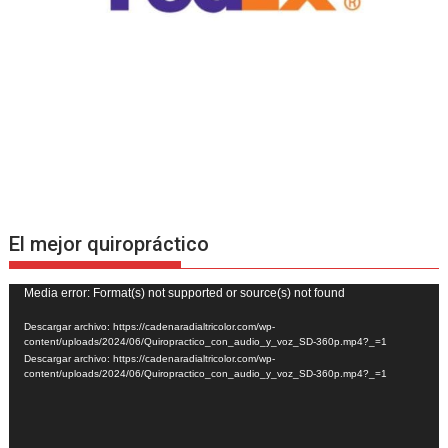
El mejor quiropráctico
Reproductor
Media error: Format(s) not supported or source(s) not found
de
Descargar archivo: https://cadenaradialtricolor.com/wp-
vídeo
content/uploads/2024/06/Quiropractico_con_audio_y_voz_SD-360p.mp4?_=1
Descargar archivo: https://cadenaradialtricolor.com/wp-
content/uploads/2024/06/Quiropractico_con_audio_y_voz_SD-360p.mp4?_=1