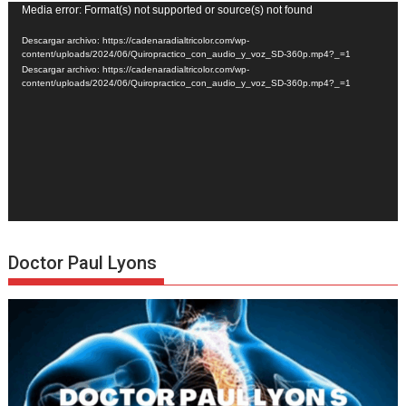
Reproductor
Media error: Format(s) not supported or source(s) not found
de
Descargar archivo: https://cadenaradialtricolor.com/wp-
vídeo
content/uploads/2024/06/Quiropractico_con_audio_y_voz_SD-360p.mp4?_=1
Descargar archivo: https://cadenaradialtricolor.com/wp-
content/uploads/2024/06/Quiropractico_con_audio_y_voz_SD-360p.mp4?_=1
Doctor Paul Lyons