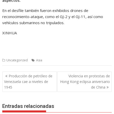
aspectos.
En el desfile también fueron exhibidos drones de
reconocimiento-ataque, como el GJ-2 y el GJ-11, así como
vehículos submarinos no tripulados.
XINHUA
Uncategorized
Asia
Navegación
Producción de petróleo de
Violencia en protestas de
de
Venezuela cae a niveles de
Hong Kong eclipsa aniversario
entradas
1945
de China
Entradas relacionadas