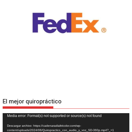
El mejor quiropráctico
Reproductor
Media error: Format(s) not supported or source(s) not found
de
Descargar archivo: https://cadenaradialtricolor.com/wp-
vídeo
content/uploads/2024/06/Quiropractico_con_audio_y_voz_SD-360p.mp4?_=1