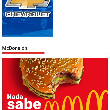
McDonald’s