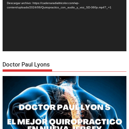
Descargar archivo: https://cadenaradialtricolor.com/wp-
content/uploads/2024/06/Quiropractico_con_audio_y_voz_SD-360p.mp4?_=1
Doctor Paul Lyons