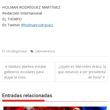
HOLMAN RODRÍGUEZ MARTÍNEZ
Redacción Internacional
EL TIEMPO
En Twitter
@holmanrodriguez
Uncategorized
Latinoamérica
Navegación
Maduro plantea instalar
¿Quién es Mercedes Aráoz, la
de
gallineros escolares para
que renunció a ser ‘presidenta’
entradas
atajar la crisis
de Perú?
Entradas relacionadas