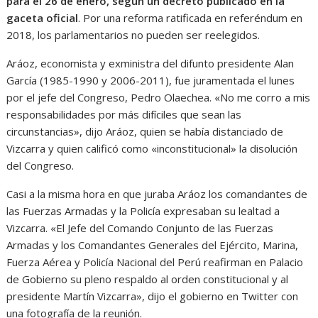
para el 26 de enero, según un decreto publicado en la
gaceta oficial
. Por una reforma ratificada en referéndum en
2018, los parlamentarios no pueden ser reelegidos.
Aráoz, economista y exministra del difunto presidente Alan
García (1985-1990 y 2006-2011), fue juramentada el lunes
por el jefe del Congreso, Pedro Olaechea. «No me corro a mis
responsabilidades por más difíciles que sean las
circunstancias», dijo Aráoz, quien se había distanciado de
Vizcarra y quien calificó como «inconstitucional» la disolución
del Congreso.
Casi a la misma hora en que juraba Aráoz los comandantes de
las Fuerzas Armadas y la Policía expresaban su lealtad a
Vizcarra. «El Jefe del Comando Conjunto de las Fuerzas
Armadas y los Comandantes Generales del Ejército, Marina,
Fuerza Aérea y Policía Nacional del Perú reafirman en Palacio
de Gobierno su pleno respaldo al orden constitucional y al
presidente Martín Vizcarra», dijo el gobierno en Twitter con
una fotografía de la reunión.