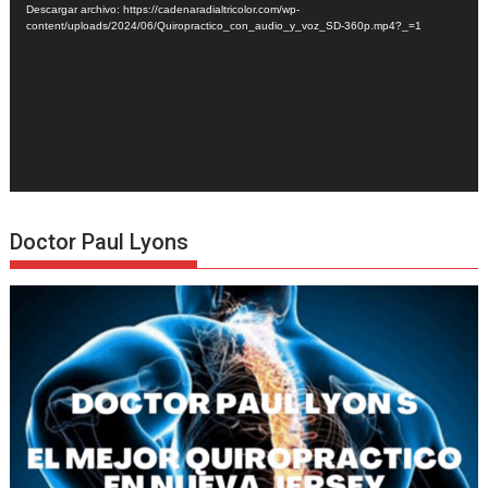
Descargar archivo: https://cadenaradialtricolor.com/wp-
content/uploads/2024/06/Quiropractico_con_audio_y_voz_SD-360p.mp4?_=1
Doctor Paul Lyons