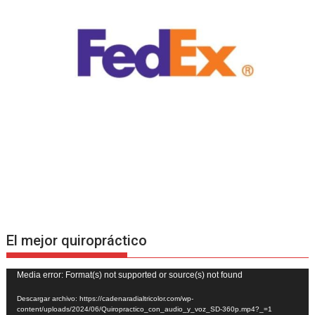
El mejor quiropráctico
Reproductor
Media error: Format(s) not supported or source(s) not found
de
Descargar archivo: https://cadenaradialtricolor.com/wp-
vídeo
content/uploads/2024/06/Quiropractico_con_audio_y_voz_SD-360p.mp4?_=1