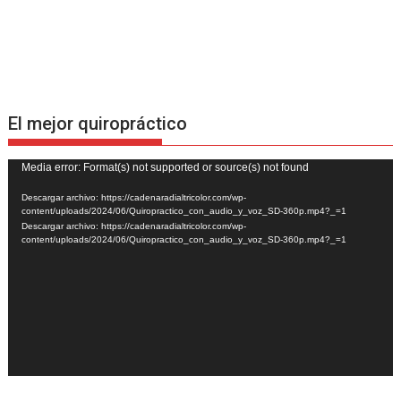
El mejor quiropráctico
Reproductor
Media error: Format(s) not supported or source(s) not found
de
Descargar archivo: https://cadenaradialtricolor.com/wp-
vídeo
content/uploads/2024/06/Quiropractico_con_audio_y_voz_SD-360p.mp4?_=1
Descargar archivo: https://cadenaradialtricolor.com/wp-
content/uploads/2024/06/Quiropractico_con_audio_y_voz_SD-360p.mp4?_=1