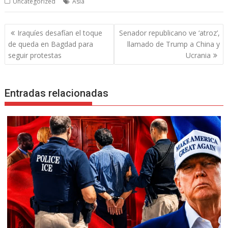
Uncategorized
Asia
Navegación
Iraquíes desafían el toque
Senador republicano ve ‘atroz’,
de
de queda en Bagdad para
llamado de Trump a China y
entradas
seguir protestas
Ucrania
Entradas relacionadas