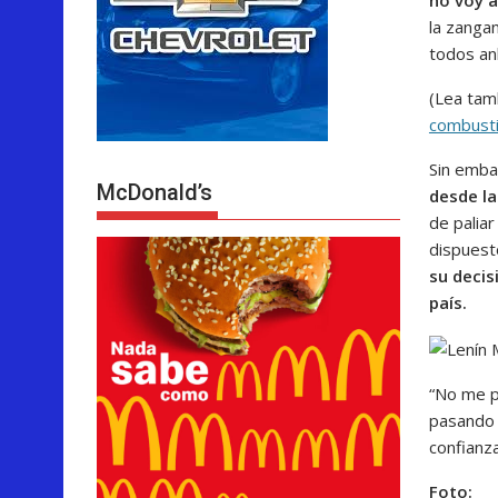
la zanga
todos an
(Lea tam
combusti
Sin emb
McDonald’s
desde la
de palia
dispuest
su decis
país.
“No me p
pasando 
confianz
Foto: