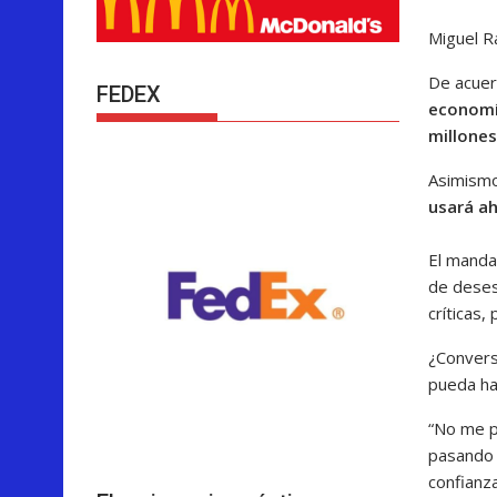
Miguel Ra
De acuer
FEDEX
economí
millones
Asimism
usará ah
El manda
de deses
críticas,
¿Convers
pueda ha
“No me p
pasando 
confianz