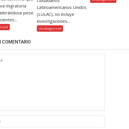
Ciudadanos
iva migratoria
Latinoamericanos Unidos
celerándose pese
(LULAC), no incluye
cientes...
investigaciones...
rized
Uncategorized
N COMENTARIO