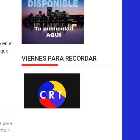
 en el
 que
VIERNES PARA RECORDAR
a para
ump