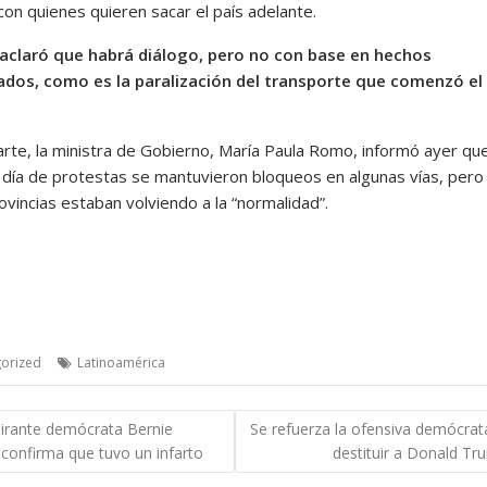
con quienes quieren sacar el país adelante.
aclaró que habrá diálogo, pero no con base en hechos
dos, como es la paralización del transporte que comenzó el
arte, la ministra de Gobierno, María Paula Romo, informó ayer que
día de protestas se mantuvieron bloqueos en algunas vías, pero
ovincias estaban volviendo a la “normalidad”.
orized
Latinoamérica
gación
pirante demócrata Bernie
Se refuerza la ofensiva demócrat
confirma que tuvo un infarto
destituir a Donald Tr
das