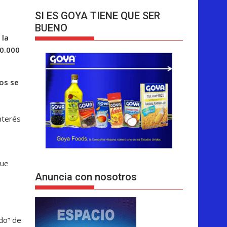
SI ES GOYA TIENE QUE SER
BUENO
 la
0.000
os se
nterés
que
Anuncia con nosotros
ado” de