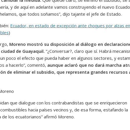
nería, y de aquí en adelante vamos construyendo el nuevo Ecuad
helamos, que todos soñamos”, dijo tajante el jefe de Estado.
bién:
Ecuador, en estado de excepción ante choques por alzas e
bles
)
argo,
Moreno mostró su disposición al diálogo en declaracion
 ciudad de Guayaquil.
“¿Conversar?, claro que sí. Habrá mecani
r un poco el efecto que pueda haber en algunos sectores, y esta
os a hacerlo”, comentó,
aunque aclaró que no dará marcha atr
ión de eliminar el subsidio, que representa grandes recursos 
idan que dialogue con los contrabandistas que se enriquecieron
combustibles hacia países vecinos y, de esa forma, estafando la
a de los ecuatorianos” afirmó Moreno.