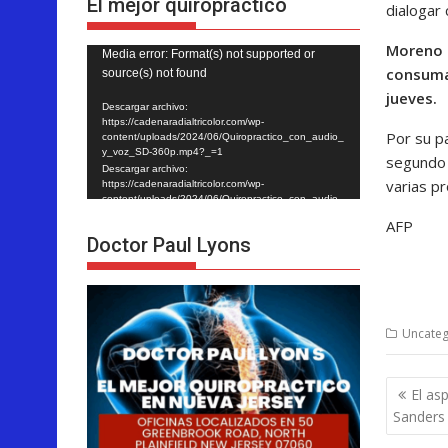
El mejor quiropráctico
dialogar 
Moreno 
Reproductor
Media error: Format(s) not supported or
consuma
source(s) not found
de
jueves.
vídeo
Descargar archivo:
https://cadenaradialtricolor.com/wp-
Por su p
content/uploads/2024/06/Quiropractico_con_audio_
y_voz_SD-360p.mp4?_=1
segundo 
Descargar archivo:
varias pr
https://cadenaradialtricolor.com/wp-
content/uploads/2024/06/Quiropractico_con_audio_
y_voz_SD-360p.mp4?_=1
AFP
Doctor Paul Lyons
Uncateg
Nave
El as
de
Sanders 
entra