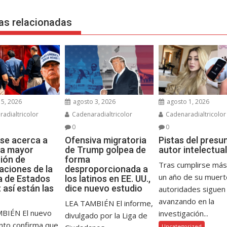
as relacionadas
5, 2026
agosto 3, 2026
agosto 1, 2026
adialtricolor
Cadenaradialtricolor
Cadenaradialtricolor
0
0
se acerca a
Ofensiva migratoria
Pistas del presu
 la mayor
de Trump golpea de
autor intelectual
ión de
forma
Tras cumplirse más
aciones de la
desproporcionada a
un año de su muerte
ia de Estados
los latinos en EE. UU.,
 así están las
dice nuevo estudio
autoridades siguen
avanzando en la
LEA TAMBIÉN El informe,
BIÉN El nuevo
investigación...
divulgado por la Liga de
nto confirma que
Uncategorized