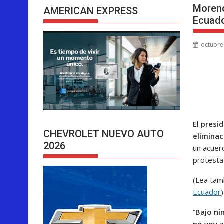
Moreno
AMERICAN EXPRESS
Ecuad
octubre
El presi
CHEVROLET NUEVO AUTO
eliminac
2026
un acuer
protesta
(Lea tam
Ecuador
)
“
Bajo ni
no voy a