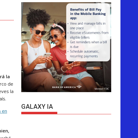
rá la
rco de
eves la
ís.
GALAXY IA
n en
ien,
 acabó