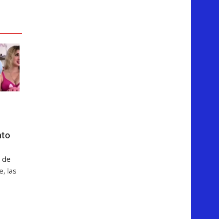
nto
 de
, las