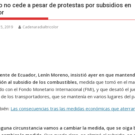
 no cede a pesar de protestas por subsidios en
or
 5, 2019
Cadenaradialtricolor
dente de Ecuador, Lenín Moreno, insistió ayer en que mantend
ión al subsidio de los combustibles
, medida que tomó en el ma
do con el Fondo Monetario Internacional (FMI), y que desató el ju
 de los transportadores, que se mantenía en varios lugares del pa
bién:
Las consecuencias tras las medidas económicas que aterra
nguna circunstancia vamos a cambiar la medida, que se oiga b
 cambiar la medida.
Que quede claro, se eliminó el subsidio, se