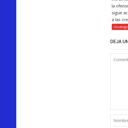
la ofens
sigue a
a las cre
Uncatego
DEJA U