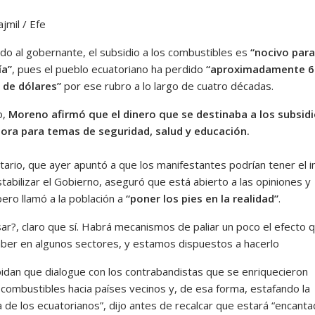
jmil / Efe
do al gobernante, el subsidio a los combustibles es
“nocivo para
a”
, pues el pueblo ecuatoriano ha perdido
“aproximadamente 6
 de dólares”
por ese rubro a lo largo de cuatro décadas.
o,
Moreno afirmó que el dinero que se destinaba a los subsidi
ora para temas de seguridad, salud y educación.
tario, que ayer apuntó a que los manifestantes podrían tener el i
tabilizar el Gobierno, aseguró que está abierto a las opiniones y
 pero llamó a la población a
“poner los pies en la realidad”
.
ar?, claro que sí. Habrá mecanismos de paliar un poco el efecto 
ber en algunos sectores, y estamos dispuestos a hacerlo
idan que dialogue con los contrabandistas que se enriquecieron
combustibles hacia países vecinos y, de esa forma, estafando la
a de los ecuatorianos”, dijo antes de recalcar que estará “encant