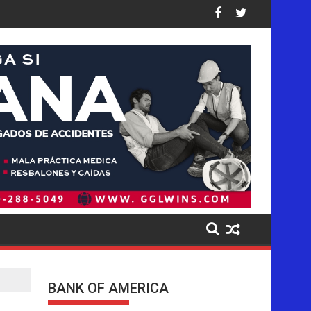
Unidos: así están las cifras
olpea de forma desproporcionada a los latinos en EE. UU., dic
Pistas del presunto autor intelectual
BANK OF AMERICA