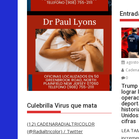
Entrad
agosto 
Cadenar
0
Trump 
lograr
operac
deport
Culebrilla Virus que mata
histor
Unidos:
cifras
(12) CADENARADIALTRICOLOR
LEA TAM
(@Radialtricolor) / Twitter
increme