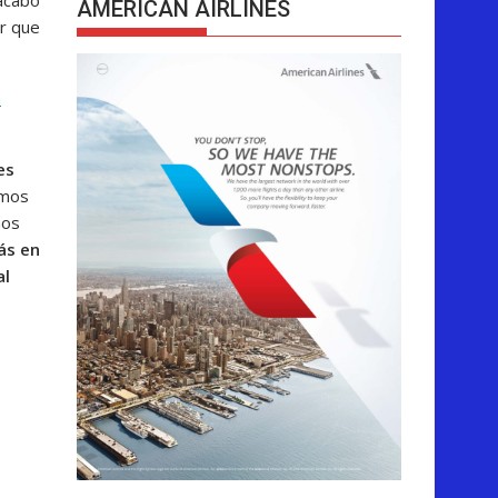
AMERICAN AIRLINES
or que
n
es
smos
mos
ás en
al