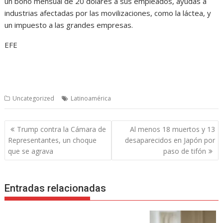
un bono mensual de 20 dólares a sus empleados, ayudas a
industrias afectadas por las movilizaciones, como la láctea, y
un impuesto a las grandes empresas.
EFE
Uncategorized
Latinoamérica
Navegación
Trump contra la Cámara de
Al menos 18 muertos y 13
de
Representantes, un choque
desaparecidos en Japón por
entradas
que se agrava
paso de tifón
Entradas relacionadas