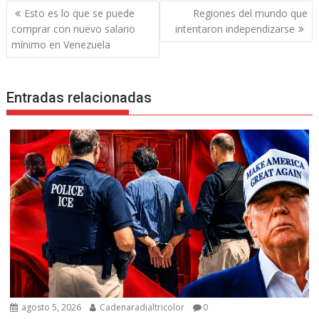
Navegación
Esto es lo que se puede
Regiones del mundo que
de
comprar con nuevo salario
intentaron independizarse
entradas
mínimo en Venezuela
Entradas relacionadas
agosto 5, 2026
Cadenaradialtricolor
0