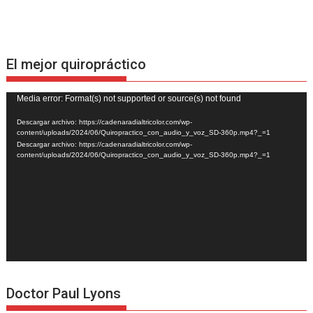
El mejor quiropráctico
Reproductor
Media error: Format(s) not supported or source(s) not found
de
Descargar archivo: https://cadenaradialtricolor.com/wp-
vídeo
content/uploads/2024/06/Quiropractico_con_audio_y_voz_SD-360p.mp4?_=1
Descargar archivo: https://cadenaradialtricolor.com/wp-
content/uploads/2024/06/Quiropractico_con_audio_y_voz_SD-360p.mp4?_=1
Doctor Paul Lyons